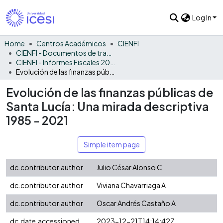
Log In
Home
Centros Académicos
CIENFI
CIENFI - Documentos de trabajos, técnicos y de divulgación
CIENFI - Informes Fiscales 2021
Evolución de las finanzas públicas de Santa Lucía: Una mirada descriptiva 1985 - 2021
Evolución de las finanzas públicas de
Santa Lucía: Una mirada descriptiva
1985 - 2021
Simple item page
dc.contributor.author
Julio César Alonso C
dc.contributor.author
Viviana Chavarriaga A
dc.contributor.author
Oscar Andrés Castaño A
dc.date.accessioned
2023-12-21T14:14:42Z