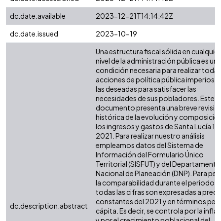
dc.date.available
2023-12-21T14:14:42Z
dc.date.issued
2023-10-19
Una estructura fiscal sólida en cualquier
nivel de la administración pública es un
condición necesaria para realizar todas
acciones de política pública imperiosas
las deseadas para satisfacer las
necesidades de sus pobladores. Este
documento presenta una breve revisió
histórica de la evolución y composició
los ingresos y gastos de Santa Lucía 19
2021. Para realizar nuestro análisis
empleamos datos del Sistema de
Información del Formulario Único
Territorial (SISFUT) y del Departamento
Nacional de Planeación (DNP). Para perm
la comparabilidad durante el periodo,
todas las cifras son expresadas a preci
constantes del 2021 y en términos per
dc.description.abstract
cápita. Es decir, se controla por la infla
y por el crecimiento poblacional del