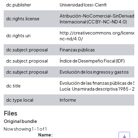
dc.publisher
Universidad Icesi-Cienfi
Atribución-NoComercial-SinDerivadas
dc.rights.license
Internacional (CC BY-NC-ND 4.0)
http://creativecommons.org/licenses
dc.rights.uri
nc-nd/4.0/
dc.subject.proposal
Finanzas públicas
dc.subject.proposal
Índice de Desempeño Fiscal (IDF)
dc.subject.proposal
Evolución de los ingresos y gastos
Evolución de las finanzas públicas de S
dc.title
Lucía: Una mirada descriptiva 1985 - 2
dc.type.local
Informe
Files
Original bundle
Now showing
1 - 1 of 1
Name: