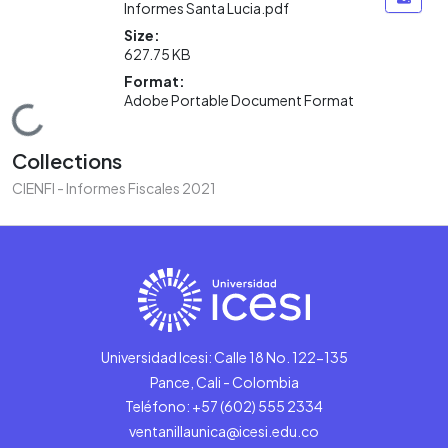
Informes Santa Lucia.pdf
Size:
627.75 KB
Format:
Adobe Portable Document Format
Loading...
Collections
CIENFI - Informes Fiscales 2021
Universidad Icesi: Calle 18 No. 122-135
Pance, Cali - Colombia
Teléfono: +57 (602) 555 2334
ventanillaunica@icesi.edu.co