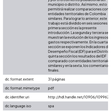
municipio o distrito. Así mismo, esto
permitirá realizar comparaciones con 
entidades territoriales de Colombia
similares. Para lograr lo anterior, este
trabajo está dividido en seis sesiones: l
primera sección es la presente
introducción. La segunda y tercera sec
muestran la evolución de los ingresos y
gastos respectivamente. En la cuarta
sección se exponen los Indicadores de
Desempeño Fiscal (IDF) para el Distrito. 
quinta sección los resultados del IDF
comparado con entidades territoriale
similares y en la sexta, los comentarios
finales.
dc.format.extent
31 páginas
dc.format.mimetype
pdf
dc.identifier.uri
http://hdl.handle.net/10906/109962
dc.language.iso
spa