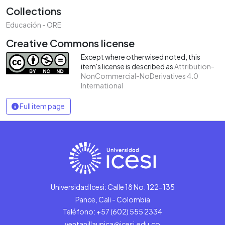
Collections
Educación - ORE
Creative Commons license
Except where otherwised noted, this
item's license is described as
Attribution-
NonCommercial-NoDerivatives 4.0
International
Full item page
Universidad Icesi: Calle 18 No. 122-135
Pance, Cali - Colombia
Teléfono: +57 (602) 555 2334
ventanillaunica@icesi.edu.co