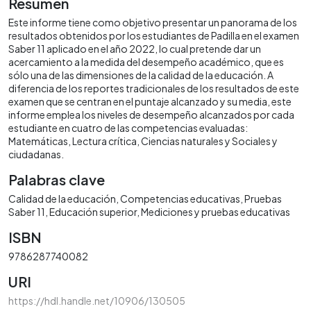
Resumen
Este informe tiene como objetivo presentar un panorama de los
resultados obtenidos por los estudiantes de Padilla en el examen
Saber 11 aplicado en el año 2022, lo cual pretende dar un
acercamiento a la medida del desempeño académico, que es
sólo una de las dimensiones de la calidad de la educación. A
diferencia de los reportes tradicionales de los resultados de este
examen que se centran en el puntaje alcanzado y su media, este
informe emplea los niveles de desempeño alcanzados por cada
estudiante en cuatro de las competencias evaluadas:
Matemáticas, Lectura crítica, Ciencias naturales y Sociales y
ciudadanas.
Palabras clave
Calidad de la educación
Competencias educativas
Pruebas
Saber 11
Educación superior
Mediciones y pruebas educativas
ISBN
9786287740082
URI
https://hdl.handle.net/10906/130505