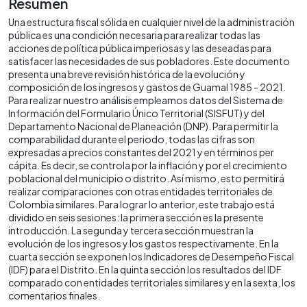
Resumen
Una estructura fiscal sólida en cualquier nivel de la administración
pública es una condición necesaria para realizar todas las
acciones de política pública imperiosas y las deseadas para
satisfacer las necesidades de sus pobladores. Este documento
presenta una breve revisión histórica de la evolución y
composición de los ingresos y gastos de Guamal 1985 - 2021.
Para realizar nuestro análisis empleamos datos del Sistema de
Información del Formulario Único Territorial (SISFUT) y del
Departamento Nacional de Planeación (DNP). Para permitir la
comparabilidad durante el periodo, todas las cifras son
expresadas a precios constantes del 2021 y en términos per
cápita. Es decir, se controla por la inflación y por el crecimiento
poblacional del municipio o distrito. Así mismo, esto permitirá
realizar comparaciones con otras entidades territoriales de
Colombia similares. Para lograr lo anterior, este trabajo está
dividido en seis sesiones: la primera sección es la presente
introducción. La segunda y tercera sección muestran la
evolución de los ingresos y los gastos respectivamente. En la
cuarta sección se exponen los Indicadores de Desempeño Fiscal
(IDF) para el Distrito. En la quinta sección los resultados del IDF
comparado con entidades territoriales similares y en la sexta, los
comentarios finales.