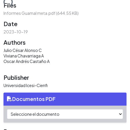
ding...
Files
Informes Guamal meta.pdf
(644.55 KB)
Date
2023-10-19
Authors
Julio César Alonso C
Viviana Chavarriaga A
Oscar Andrés Castaño A
Publisher
Universidad Icesi-Cienfi
Documentos PDF