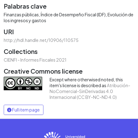
Palabras clave
Finanzas públicas
Índice de Desempeño Fiscal (IDF)
Evolución de
los ingresos y gastos
URI
http://hdl.handle.net/10906/110575
Collections
CIENFI - Informes Fiscales 2021
Creative Commons license
Except where otherwised noted, this
item's license is described as
Atribución-
NoComercial-SinDerivadas 4.0
Internacional (CC BY-NC-ND 4.0)
Full item page