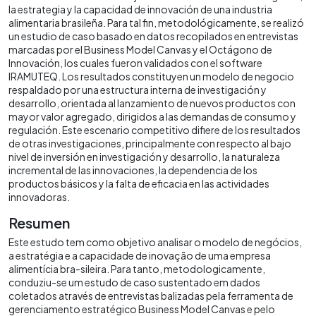
la estrategia y la capacidad de innovación de una industria
alimentaria brasileña. Para tal fin, metodológicamente, se realizó
un estudio de caso basado en datos recopilados en entrevistas
marcadas por el Business Model Canvas y el Octágono de
Innovación, los cuales fueron validados con el software
IRAMUTEQ. Los resultados constituyen un modelo de negocio
respaldado por una estructura interna de investigación y
desarrollo, orientada al lanzamiento de nuevos productos con
mayor valor agregado, dirigidos a las demandas de consumo y
regulación. Este escenario competitivo difiere de los resultados
de otras investigaciones, principalmente con respecto al bajo
nivel de inversión en investigación y desarrollo, la naturaleza
incremental de las innovaciones, la dependencia de los
productos básicos y la falta de eficacia en las actividades
innovadoras.
Resumen
Este estudo tem como objetivo analisar o modelo de negócios,
a estratégia e a capacidade de inovação de uma empresa
alimentícia bra-sileira. Para tanto, metodologicamente,
conduziu-se um estudo de caso sustentado em dados
coletados através de entrevistas balizadas pela ferramenta de
gerenciamento estratégico Business Model Canvas e pelo