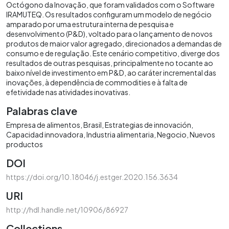
Octógono da Inovação, que foram validados com o Software
IRAMUTEQ. Os resultados configuram um modelo de negócio
amparado por uma estrutura interna de pesquisa e
desenvolvimento (P&D), voltado para o lançamento de novos
produtos de maior valor agregado, direcionados a demandas de
consumo e de regulação. Este cenário competitivo, diverge dos
resultados de outras pesquisas, principalmente no tocante ao
baixo nível de investimento em P&D, ao caráter incremental das
inovações, à dependência de commodities e à falta de
efetividade nas atividades inovativas.
Palabras clave
Empresa de alimentos
Brasil
Estrategias de innovación
Capacidad innovadora
Industria alimentaria
Negocio
Nuevos
productos
DOI
https://doi.org/10.18046/j.estger.2020.156.3634
URI
http://hdl.handle.net/10906/86927
Collections