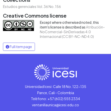
Estudios gerenciales Vol. 36 No. 156
Creative Commons license
Except where otherwised noted, this
item's license is described as
Atribución-
NoComercial-SinDerivadas 4.0
Internacional (CC BY-NC-ND 4.0)
Full item page
Universidad Icesi: Calle 18 No. 122-135
Pance, Cali - Colombia
Teléfono: +57 (602) 555 2334
ventanillaunica@icesi.edu.co