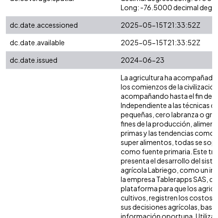
Long: -76.5000 decimal degre
dc.date.accessioned
2025-05-15T21:33:52Z
dc.date.available
2025-05-15T21:33:52Z
dc.date.issued
2024-06-23
La agricultura ha acompañado
los comienzos de la civilización
acompañando hasta el fin de s
Independiente a las técnicas de
pequeñas, cero labranza o gra
fines de la producción, alimen
primas y las tendencias como a
super alimentos, todas se sopo
como fuente primaria. Este tr
presenta el desarrollo del sis
agrícola Labriego, como un i
la empresa Tablerapps SAS, q
plataforma para que los agricu
cultivos, registren los costos,
sus decisiones agrícolas, basa
información oportuna. Utilizan