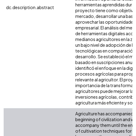
herramientas aprendidas durant
dc.description.abstract
proyecto tiene como objetivo pr
mercado, desarrollar una base 
aprovechar las oportunidades
empresarial. El análisis del merc
de herramientas digitales acce
medianos agricultores en la z
un bajo nivel de adopción de h
tecnológicas en comparación 
desarrollo. Se estableció el 
basado en suscripciones anuales
identificó el enfoque en la digi
procesos agrícolas para prop
relevante al agricultor. El proy
importancia de la transformaci
agricultores puede mejorar la g
inversiones agrícolas, contrib
agricultura más eficiente y sos
Agriculture has accompanied h
beginning of civilization and wi
accompany them until the end
of cultivation techniques for sm