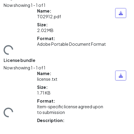
Now showing
1 - 1 of 1
Name:
T02912.pdf
Size:
2.02 MB
Format:
Adobe Portable Document Format
ding...
License bundle
Now showing
1 - 1 of 1
Name:
license.txt
Size:
1.71 KB
Format:
Item-specific license agreed upon
to submission
ding...
Description: