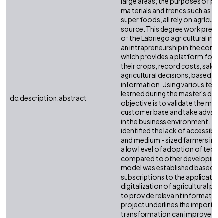
large areas; the purposes of p
ma terials and trends such as u
super foods, all rely on agricul
source. This degree work pre
of the Labriego agricultural i
an intrapreneurship in the co
which provides a platform for
their crops, record costs, sale
agricultural decisions, based o
information. Using various tec
learned during the master's deg
dc.description.abstract
objectiv e is to validate the ma
customer base and take advan
in the business environment. T
identified the lack of accessible
and medium - sized farmers in t
a low l evel of adoption of tec
compared to other developing
model was established based 
subscriptions to the applicati
digitalization of agricultural p
to provide releva nt informatio
project underlines the importan
transformation can improve 