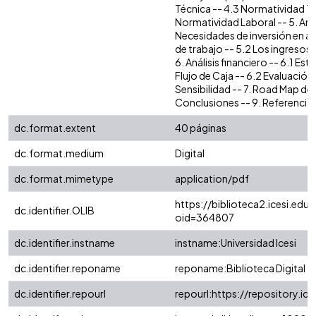
Técnica -- 4.3 Normatividad Tri
Normatividad Laboral -- 5. Aná
Necesidades de inversión en act
de trabajo -- 5.2 Los ingresos 
6. Análisis financiero -- 6.1 Es
Flujo de Caja -- 6.2 Evaluación
Sensibilidad -- 7. Road Map del
Conclusiones -- 9. Referencia
dc.format.extent
40 páginas
dc.format.medium
Digital
dc.format.mimetype
application/pdf
https://biblioteca2.icesi.edu.
dc.identifier.OLIB
oid=364807
dc.identifier.instname
instname:Universidad Icesi
dc.identifier.reponame
reponame:Biblioteca Digital
dc.identifier.repourl
repourl:https://repository.ice