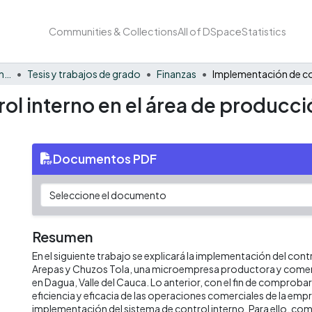
Communities & Collections
All of DSpace
Statistics
Facultad de Negocios y Economía
Tesis y trabajos de grado
Finanzas
ol interno en el área de producc
Documentos PDF
Resumen
En el siguiente trabajo se explicará la implementación del cont
Arepas y Chuzos Tola, una microempresa productora y comer
en Dagua, Valle del Cauca. Lo anterior, con el fin de comprobar
eficiencia y eficacia de las operaciones comerciales de la empr
implementación del sistema de control interno. Para ello, com