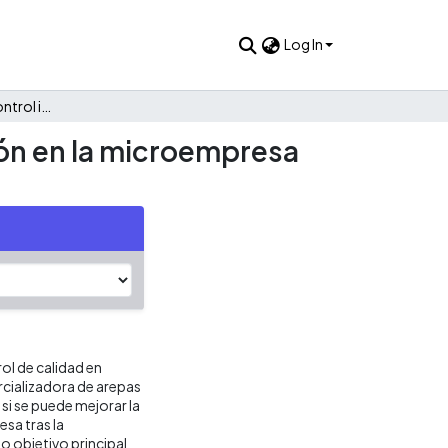
Log In
Implementación de control interno en el área de producción en la microempresa arepas y chuzos Tola.
ión en la microempresa
rol de calidad en
cializadora de arepas
 si se puede mejorar la
esa tras la
o objetivo principal