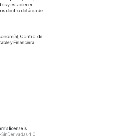
tos y establecer
gos dentro del área de
conomía)
Control de
able y Financiera
m's license is
SinDerivadas 4.0