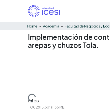
Home
Academia
Implementación de contr
arepas y chuzos Tola.
Loading...
Files
TG02815.pdf
(1.35 MB)