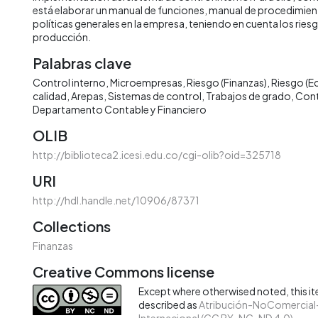
está elaborar un manual de funciones, manual de procedimien
políticas generales en la empresa, teniendo en cuenta los ries
producción.
Palabras clave
Control interno
Microempresas
Riesgo (Finanzas)
Riesgo (E
calidad
Arepas
Sistemas de control
Trabajos de grado
Cont
Departamento Contable y Financiero
OLIB
http://biblioteca2.icesi.edu.co/cgi-olib?oid=325718
URI
http://hdl.handle.net/10906/87371
Collections
Finanzas
Creative Commons license
Except where otherwised noted, this ite
described as
Atribución-NoComercial-
Internacional (CC BY-NC-ND 4.0)