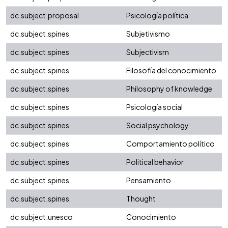
dc.subject.proposal
Psicología política
dc.subject.spines
Subjetivismo
dc.subject.spines
Subjectivism
dc.subject.spines
Filosofía del conocimiento
dc.subject.spines
Philosophy of knowledge
dc.subject.spines
Psicología social
dc.subject.spines
Social psychology
dc.subject.spines
Comportamiento político
dc.subject.spines
Political behavior
dc.subject.spines
Pensamiento
dc.subject.spines
Thought
dc.subject.unesco
Conocimiento