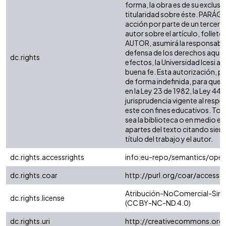
forma, la obra es de su exclusiva
titularidad sobre éste. PARÁG
acción por parte de un tercero
autor sobre el artículo, folleto 
AUTOR, asumirá la responsabili
defensa de los derechos aquí 
dc.rights
efectos, la Universidad Icesi 
buena fe. Esta autorización, per
de forma indefinida, para que 
en la Ley 23 de 1982, la Ley 44 
jurisprudencia vigente al resp
este con fines educativos. To
sea la biblioteca o en medio e
apartes del texto citando siempr
título del trabajo y el autor.
dc.rights.accessrights
info:eu-repo/semantics/ope
dc.rights.coar
http://purl.org/coar/access_
Atribución-NoComercial-SinDe
dc.rights.license
(CC BY-NC-ND 4.0)
dc.rights.uri
http://creativecommons.org/