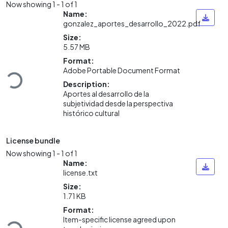
Now showing
1 - 1 of 1
Name:
gonzalez_aportes_desarrollo_2022.pdf
Size:
5.57 MB
Format:
Adobe Portable Document Format
Loading...
Description:
Aportes al desarrollo de la
subjetividad desde la perspectiva
histórico cultural
License bundle
Now showing
1 - 1 of 1
Name:
license.txt
Size:
1.71 KB
Format:
Item-specific license agreed upon
Loading...