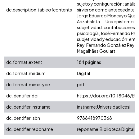
sujeto y configuración: anális
dc.description.tableofcontents
sirvieron como anteceedntes a l
Jorge Eduardo Moncayo Queved
Arizabaleta -- Una epistemologí
subjetividad: contribuciones d
psicología, José Fernando Patiñ
subjetividad y educación: ent
Rey, Fernando González Rey (I
Magalhães Goulart.
dc.format.extent
184 páginas
dc.format.medium
Digital
dc.format.mimetype
pdf
dc.identifier.doi
https://doi.org/10.18046/EUI
dc.identifier.instname
instname:Universidad Icesi
dc.identifier.isbn
9788418970368
dc.identifier.reponame
reponame:Biblioteca Digital