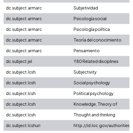
dc.subject.armarc
Subjetividad
dc.subject.armarc
Psicología social
dc.subject.armarc
Psicología política
dc.subject.armarc
Teoría del conocimiento
dc.subject.armarc
Pensamiento
dc.subject.jel
Y80 Related disciplines
dc.subject.lcsh
Subjectivity
dc.subject.lcsh
Social psychology
dc.subject.lcsh
Political psychology
dc.subject.lcsh
Knowledge, Theory of
dc.subject.lcsh
Thought and thinking
dc.subject.lcshuri
http://id.loc.gov/authoritie