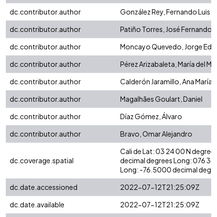
dc.contributor.author
González Rey, Fernando Luis
dc.contributor.author
Patiño Torres, José Fernando
dc.contributor.author
Moncayo Quevedo, Jorge Edu
dc.contributor.author
Pérez Arizabaleta, María del Ma
dc.contributor.author
Calderón Jaramillo, Ana María
dc.contributor.author
Magalhães Goulart, Daniel
dc.contributor.author
Díaz Gómez, Álvaro
dc.contributor.author
Bravo, Omar Alejandro
Cali de Lat: 03 24 00 N degree
dc.coverage.spatial
decimal degrees Long: 076 30
Long: -76.5000 decimal degr
dc.date.accessioned
2022-07-12T21:25:09Z
dc.date.available
2022-07-12T21:25:09Z