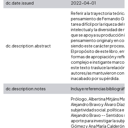
dc.date.issued
2022-04-01
Referir a la trayectoria teórica 
pensamiento de Fernando Gonz
tarea difícil por la riqueza del 
intelectual y la diversidad de r
que se apoya su producción int
pensamiento original y en con
dc.description.abstract
siendo este carácter procesual
El propósito de este libro, ent
formas de apropiación y reflex
complejo e instigante marco t
este texto trasluce la relación
autores/as mantuvieron con Fe
inacabado por su pérdida.
dc.description.notes
Incluye referencias bibliográfi
Prólogo, Albertina Mitjáns Mar
Alejandro Bravo y Álvaro Díaz
subjetividad social, política e 
Alejandro Bravo -- Sentidos su
aporte para investigar la subjet
Gómez y Ana María Calderón Ja