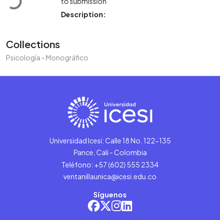
to submission
Description:
Collections
Psicología - Monográfico
Universidad Icesi: Calle 18 No. 122-135
Pance, Cali - Colombia
Teléfono: +57 (602) 555 2334
ventanillaunica@icesi.edu.co
Síguenos