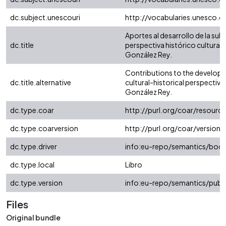
dc.subject.unescouri
http://vocabularies.unesco.
Aportes al desarrollo de la sub
dc.title
perspectiva histórico cultural
González Rey.
Contributions to the developm
dc.title.alternative
cultural-historical perspectiv
González Rey.
dc.type.coar
http://purl.org/coar/resour
dc.type.coarversion
http://purl.org/coar/versio
dc.type.driver
info:eu-repo/semantics/boo
dc.type.local
Libro
dc.type.version
info:eu-repo/semantics/publ
Files
Original bundle