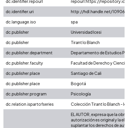
dc.identifier.repourl
repourl:https://repository.ice
dc.identifier.uri
http://hdl.handle.net/10906
dc.language.iso
spa
dc.publisher
Universidad Icesi
dc.publisher
Tirant lo Blanch
dc.publisher.department
Departamento de Estudios Ps
dc.publisher.faculty
Facultad de Derecho y Ciencia
dc.publisher.place
Santiago de Cali
dc.publisher.place
Bogotá
dc.publisher.program
Psicología
dc.relation.ispartofseries
Colección Tirant lo Blanch - Ice
EL AUTOR, expresa que la obra 
autorización es original y la el
suplantar los derechos de autor