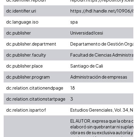
dc.identifier.uri
https://hdl.handle.net/10906/8
dc.language.iso
spa
dc.publisher
Universidad Icesi
dc.publisher.department
Departamento de Gestión Organi
dc.publisher.faculty
Facultad de Ciencias Administra
dc.publisher.place
Santiago de Cali
dc.publisher.program
Administración de empresas
dc.relation.citationendpage
18
dc.relation.citationstartpage
3
dc.relation.ispartof
Estudios Gerenciales, Vol. 34, No
EL AUTOR, expresa que la obra obje
elaboró sin quebrantar ni suplanta
obra es de su exclusiva autoría y 