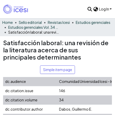
Log In
Home
Sello editorial
Revistas Icesi
Estudios gerenciales
Estudios gerenciales Vol. 34 No. 146
Satisfacción laboral: una revisión de la literatura acerca de sus principales determinantes
Satisfacción laboral: una revisión de
la literatura acerca de sus
principales determinantes
Simple item page
dc.audience
Comunidad Universidad Icesi - In
dc.citation.issue
146
dc.citation.volume
34
dc.contributor.author
Dabos, Guillermo E.