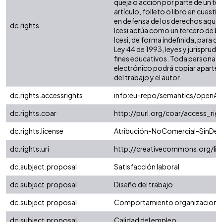
queja o acción por parte de un te
artículo, folleto o libro en cuesti
en defensa de los derechos aquí a
dc.rights
Icesi actúa como un tercero de bu
Icesi, de forma indefinida, para q
Ley 44 de 1993, leyes y jurisprude
fines educativos. Toda persona qu
electrónico podrá copiar apartes d
del trabajo y el autor.
dc.rights.accessrights
info:eu-repo/semantics/openAc
dc.rights.coar
http://purl.org/coar/access_rig
dc.rights.license
Atribución-NoComercial-SinDeri
dc.rights.uri
http://creativecommons.org/li
dc.subject.proposal
Satisfacción laboral
dc.subject.proposal
Diseño del trabajo
dc.subject.proposal
Comportamiento organizaciona
dc.subject.proposal
Calidad del empleo