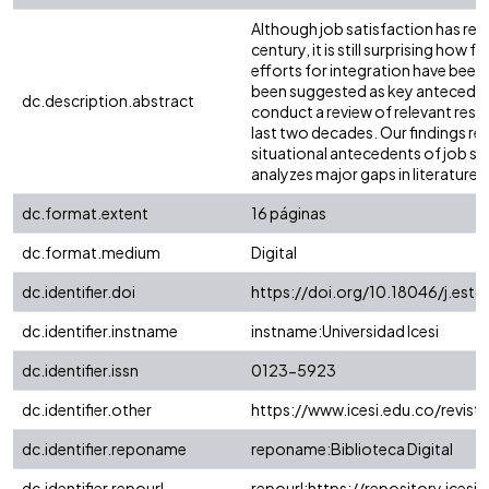
Although job satisfaction has rec
century, it is still surprising how 
efforts for integration have been.
been suggested as key antecedents 
dc.description.abstract
conduct a review of relevant resea
last two decades. Our findings re
situational antecedents of job satisf
analyzes major gaps in literature 
dc.format.extent
16 páginas
dc.format.medium
Digital
dc.identifier.doi
https://doi.org/10.18046/j.est
dc.identifier.instname
instname:Universidad Icesi
dc.identifier.issn
0123-5923
dc.identifier.other
https://www.icesi.edu.co/revist
dc.identifier.reponame
reponame:Biblioteca Digital
dc.identifier.repourl
repourl:https://repository.icesi.