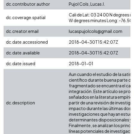
dc.contributor.author
Pujol Cols, Lucas J.
Cali de Lat: 03 24 00 N degrees 
dc.coverage.spatial
W degrees minutes Long: -76.50
dc.creator.email
lucaspujolcols@gmail.com
dc.date.accessioned
2018-04-30T15:42:07Z
dc.date.available
2018-04-30T15:42:07Z
dc.date.issued
2018-01-01
Aun cuando el estudio de la satis
científico durante buena parte de
fragmentado se encuentra el camp
integración. Este artículo se prop
señalados en la literatura empíri
dc.description
partir de una revisión de investiga
impacto durante las últimas dos d
investigaciones que hayan estudi
determinantes disposicionales y s
Finalmente, se analizan los princip
líneas potenciales de investigació