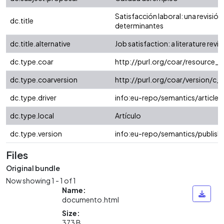
Satisfacción laboral: una revisión 
dc.title
determinantes
dc.title.alternative
Job satisfaction: a literature rev
dc.type.coar
http://purl.org/coar/resource_
dc.type.coarversion
http://purl.org/coar/version/
dc.type.driver
info:eu-repo/semantics/article
dc.type.local
Artículo
dc.type.version
info:eu-repo/semantics/publish
Files
Original bundle
Now showing
1 - 1 of 1
Name:
documento.html
Size:
373 B