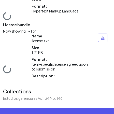
Format:
Hypertext Markup Language
Loading...
License bundle
Now showing
1 - 1 of 1
Name:
license.txt
Size:
1.71 KB
Format:
Item-specific license agreed upon
Loading...
to submission
Description:
Collections
Estudios gerenciales Vol. 34 No. 146