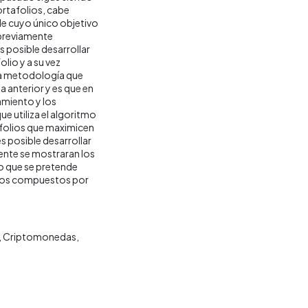
rtafolios, cabe
e cuyo único objetivo
 previamente
s posible desarrollar
lio y a su vez
na metodología que
 anterior y es que en
amiento y los
e utiliza el algoritmo
folios que maximicen
es posible desarrollar
ente se mostraran los
o que se pretende
olios compuestos por
Criptomonedas