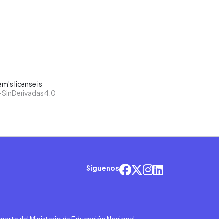
m's license is
SinDerivadas 4.0
Síguenos
r parte del Ministerio de Educación Nacional.