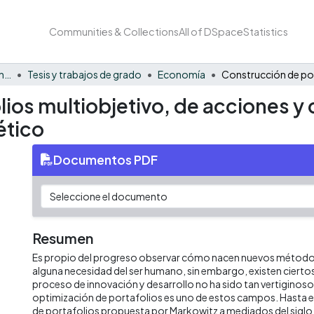
Communities & Collections
All of DSpace
Statistics
Facultad de Negocios y Economía
Tesis y trabajos de grado
Economía
lios multiobjetivo, de acciones 
ético
Documentos PDF
Resumen
Es propio del progreso observar cómo nacen nuevos métodos
alguna necesidad del ser humano, sin embargo, existen ciert
proceso de innovación y desarrollo no ha sido tan vertiginoso
optimización de portafolios es uno de estos campos. Hasta el 
de portafolios propuesta por Markowitz a mediados del siglo