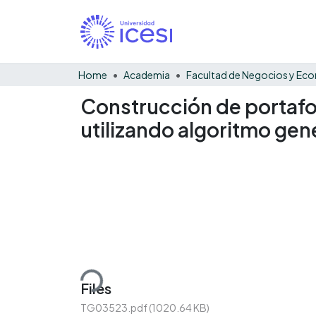
Home
Academia
Construcción de portafo
utilizando algoritmo gen
Loading...
Files
TG03523.pdf
(1020.64 KB)