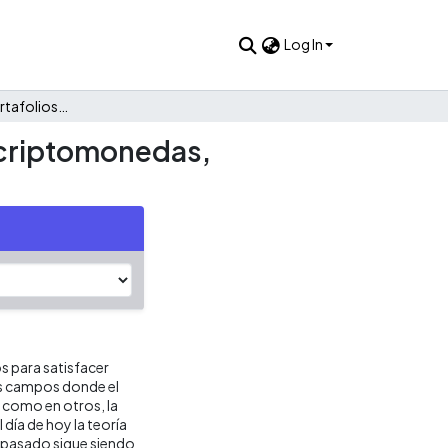
Log In
Construcción de portafolios multiobjetivo, de acciones y criptomonedas, utilizando algoritmo genético
y criptomonedas,
 para satisfacer
os campos donde el
 como en otros, la
día de hoy la teoría
 pasado sigue siendo