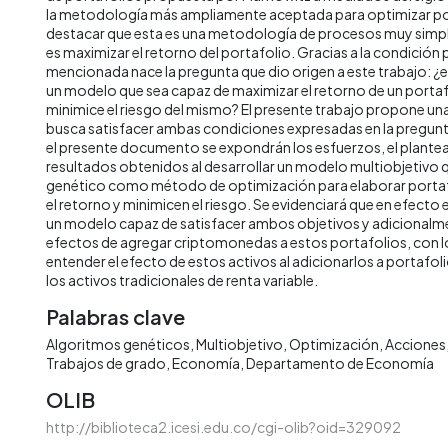
la metodología más ampliamente aceptada para optimizar po
destacar que esta es una metodología de procesos muy simpl
es maximizar el retorno del portafolio. Gracias a la condición
mencionada nace la pregunta que dio origen a este trabajo: ¿e
un modelo que sea capaz de maximizar el retorno de un portafo
minimice el riesgo del mismo? El presente trabajo propone u
busca satisfacer ambas condiciones expresadas en la pregunta
el presente documento se expondrán los esfuerzos, el plante
resultados obtenidos al desarrollar un modelo multiobjetivo qu
genético como método de optimización para elaborar porta
el retorno y minimicen el riesgo. Se evidenciará que en efecto 
un modelo capaz de satisfacer ambos objetivos y adicionalm
efectos de agregar criptomonedas a estos portafolios, con l
entender el efecto de estos activos al adicionarlos a portaf
los activos tradicionales de renta variable.
Palabras clave
Algoritmos genéticos
Multiobjetivo
Optimización
Acciones
Trabajos de grado
Economía
Departamento de Economía
OLIB
http://biblioteca2.icesi.edu.co/cgi-olib?oid=329092