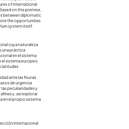
res of international
Based on this premise,
nces between diplomatic
plore the opportunities
lum system itself.
ional cuya naturaleza
s una práctica
ional en el sistema
en el sistema europeo
 latitudes
idad ante las fisuras
casos de urgencia
 las peculiaridades y
fines y, así explorar
ía en el propio sistema
ección internacional