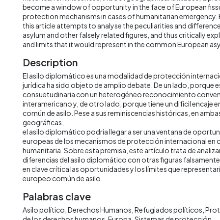
become a window of opportunity in the face of European fissu
protection mechanisms in cases of humanitarian emergency. 
this article attempts to analyse the peculiarities and differe
asylum and other falsely related figures, and thus critically ex
and limits that it would represent in the common European asy
Description
El asilo diplomático es una modalidad de protección internac
jurídica ha sido objeto de amplio debate. De un lado, porque e
consuetudinaria con un heterogéneo reconocimiento convenc
interamericano y, de otro lado, porque tiene un difícil encaje 
común de asilo. Pese a sus reminiscencias históricas, en ambas
geográficas,
el asilo diplomático podría llegar a ser una ventana de oportun
europeas de los mecanismos de protección internacional en 
humanitaria. Sobre esta premisa, este artículo trata de analizar
diferencias del asilo diplomático con otras figuras falsamente a
en clave crítica las oportunidades y los límites que representar
europeo común de asilo.
Palabras clave
Asilo político
Derechos Humanos
Refugiados políticos
Prot
de los derechos humanos
Europa
Sistemas de protección