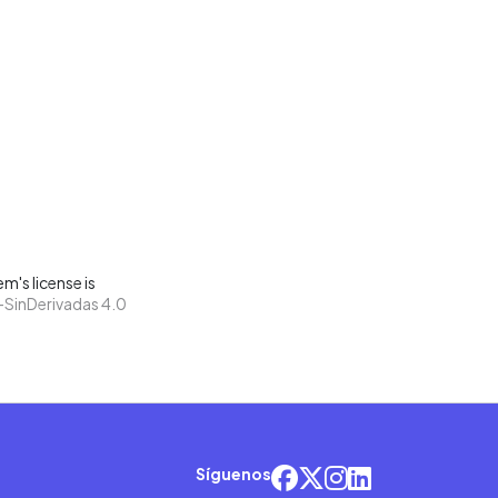
m's license is
SinDerivadas 4.0
Síguenos