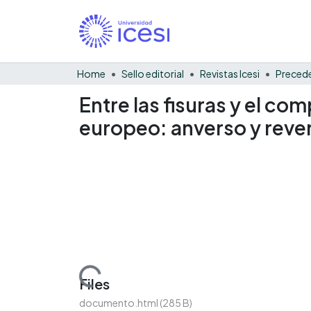
Home
Sello editorial
Revistas Icesi
Precede
Entre las fisuras y el co
europeo: anverso y reve
Loading...
Files
documento.html
(285 B)