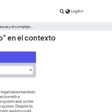
Log In
Entre las fisuras y el complejo encaje del “asilo diplomático” en el contexto europeo: anverso y reverso
co” en el contexto
 legal nature has been
actice with a
n system and, on the
m system. Despite its
lomatic asylum could