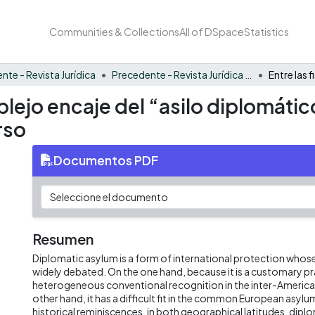
Communities & Collections
All of DSpace
Statistics
nte - Revista Jurídica
Precedente - Revista Jurídica Vol. 15
mplejo encaje del “asilo diplomáti
rso
Documentos PDF
Resumen
Diplomatic asylum is a form of international protection whose
widely debated. On the one hand, because it is a customary pr
heterogeneous conventional recognition in the inter-America
other hand, it has a difficult fit in the common European asylu
historical reminiscences, in both geographical latitudes, dip