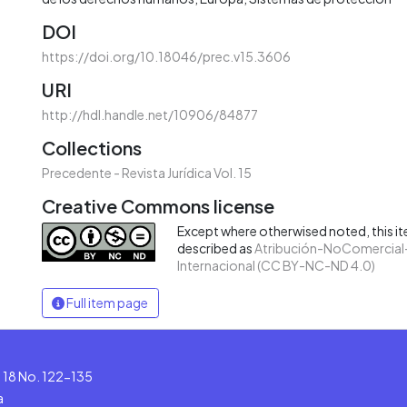
DOI
https://doi.org/10.18046/prec.v15.3606
URI
http://hdl.handle.net/10906/84877
Collections
Precedente - Revista Jurídica Vol. 15
Creative Commons license
Except where otherwised noted, this ite
described as
Atribución-NoComercial-
Internacional (CC BY-NC-ND 4.0)
Full item page
le 18 No. 122-135
a