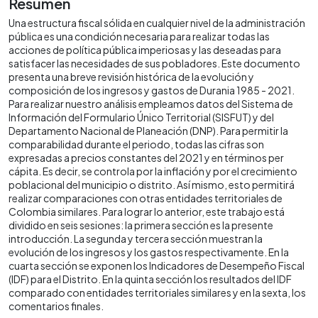
Resumen
Una estructura fiscal sólida en cualquier nivel de la administración
pública es una condición necesaria para realizar todas las
acciones de política pública imperiosas y las deseadas para
satisfacer las necesidades de sus pobladores. Este documento
presenta una breve revisión histórica de la evolución y
composición de los ingresos y gastos de Durania 1985 - 2021.
Para realizar nuestro análisis empleamos datos del Sistema de
Información del Formulario Único Territorial (SISFUT) y del
Departamento Nacional de Planeación (DNP). Para permitir la
comparabilidad durante el periodo, todas las cifras son
expresadas a precios constantes del 2021 y en términos per
cápita. Es decir, se controla por la inflación y por el crecimiento
poblacional del municipio o distrito. Así mismo, esto permitirá
realizar comparaciones con otras entidades territoriales de
Colombia similares. Para lograr lo anterior, este trabajo está
dividido en seis sesiones: la primera sección es la presente
introducción. La segunda y tercera sección muestran la
evolución de los ingresos y los gastos respectivamente. En la
cuarta sección se exponen los Indicadores de Desempeño Fiscal
(IDF) para el Distrito. En la quinta sección los resultados del IDF
comparado con entidades territoriales similares y en la sexta, los
comentarios finales.