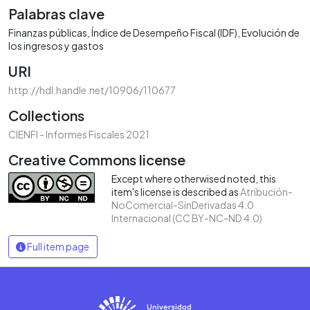
Palabras clave
Finanzas públicas
Índice de Desempeño Fiscal (IDF)
Evolución de
los ingresos y gastos
URI
http://hdl.handle.net/10906/110677
Collections
CIENFI - Informes Fiscales 2021
Creative Commons license
Except where otherwised noted, this
item's license is described as
Atribución-
NoComercial-SinDerivadas 4.0
Internacional (CC BY-NC-ND 4.0)
Full item page