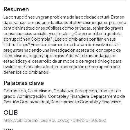
Resumen
La corrupción es un gran problema de la sociedad actual. Esta se
da en varias formas, una de ellas es el clientelismo que se presenta
tanto en instituciones públicas como privadas, teniendo graves
consecuencias sociales y culturales. ¿Cómo percibe la gente la
corrupción en Colombia? ¿Los colombianos confían en sus
instituciones? En este documento se tratara de resolver estas
preguntas haciendo una investigación acerca del concepto de
clientelismo, origen y tipologías. Además de una indagación
estadística y el desarrollo de un modelo de regresión logit para
evaluar que variables afectan la percepción de corrupción que
tienen los colombianos.
Palabras clave
Corrupción
Clientelismo
Confianza
Percepción
Trabajos de
grado
Administración
Contable y Financiera
Departamento de
Gestión Organizacional
Departamento Contable y Financiero
OLIB
http://biblioteca2.icesi.edu.co/cgi-olib?oid=308583