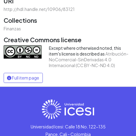
URI
http://hdl.handle.net/10906/83121
Collections
Finanzas
Creative Commons license
Except where otherwised noted, this
item's license is described as
Atribución-
NoComercial-SinDerivadas 4.0
Internacional (CC BY-NC-ND 4.0)
Full item page
Universidad Icesi: Calle 18 No. 122-135
Pance, Cali - Colombia