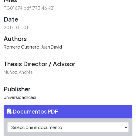
Loading...
TG01674.pdf
(773.46 KB)
Date
2017-01-01
Authors
Romero Guerrero, Juan David
Thesis Director / Advisor
Muñoz, Andrés
Publisher
Universidad Icesi
Documentos PDF