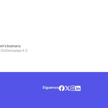
m's license is
SinDerivadas 4.0
Síguenos