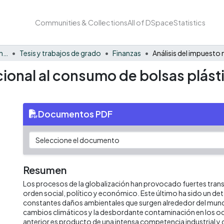
Communities & Collections
All of DSpace
Statistics
Facultad de Negocios y Economía
Tesis y trabajos de grado
Finanzas
cional al consumo de bolsas plás
Documentos PDF
Resumen
Los procesos de la globalización han provocado fuertes tra
orden social, político y económico. Este último ha sido un de
constantes daños ambientales que surgen alrededor del mun
cambios climáticos y la desbordante contaminación en los o
anterior es producto de una intensa competencia industrial y 