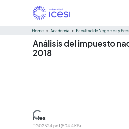
Home
Academia
Análisis del impuesto na
2018
Loading...
Files
TG02524.pdf
(504.4 KB)