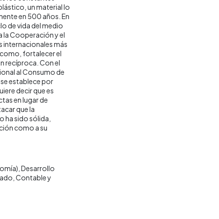
lástico, un material lo
mente en 500 años. En
lo de vida del medio
a la Cooperación y el
 internacionales más
 como, fortalecer el
n recíproca. Con el
cional al Consumo de
o se establece por
iere decir que es
ctas en lugar de
acar que la
o ha sido sólida,
ación como a su
omía)
Desarrollo
rado
Contable y