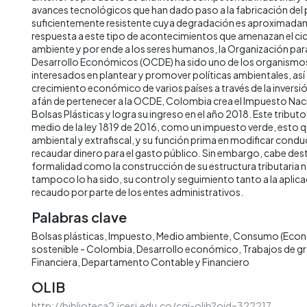
avances tecnológicos que han dado paso a la fabricación del p
suficientemente resistente cuya degradación es aproximada
respuesta a este tipo de acontecimientos que amenazan el cic
ambiente y por ende a los seres humanos, la Organización par
Desarrollo Económicos (OCDE) ha sido uno de los organismos
interesados en plantear y promover políticas ambientales, así
crecimiento económico de varios países a través de la inversió
afán de pertenecer a la OCDE, Colombia crea el Impuesto Na
Bolsas Plásticas y logra su ingreso en el año 2018. Este tribut
medio de la ley 1819 de 2016, como un impuesto verde, esto qu
ambiental y extrafiscal, y su función prima en modificar condu
recaudar dinero para el gasto público. Sin embargo, cabe dest
formalidad como la construcción de su estructura tributaria n
tampoco lo ha sido, su control y seguimiento tanto a la aplic
recaudo por parte de los entes administrativos.
Palabras clave
Bolsas plásticas
Impuesto
Medio ambiente
Consumo (Econ
sostenible - Colombia
Desarrollo económico
Trabajos de g
Financiera
Departamento Contable y Financiero
OLIB
http://biblioteca2.icesi.edu.co/cgi-olib?oid=322217