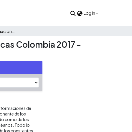
Log In
Análisis del impuesto nacional al consumo de bolsas plásticas Colombia 2017 - 2018
ticas Colombia 2017 -
nsformaciones de
tonante de los
do como de los
céanos. Todo lo
de los constantes