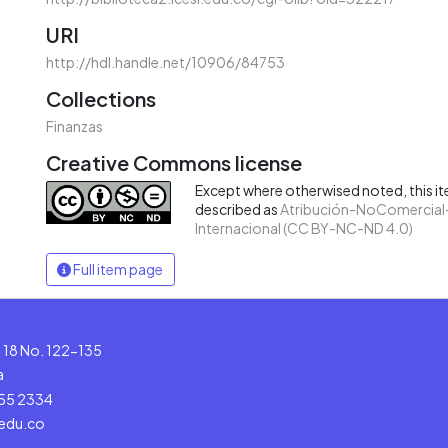
URI
http://hdl.handle.net/10906/84753
Collections
Finanzas
Creative Commons license
Except where otherwised noted, this ite
described as
Atribución-NoComercial-
Internacional (CC BY-NC-ND 4.0)
Full item page
le 18 No. 122-135
a
555 2334
.edu.co