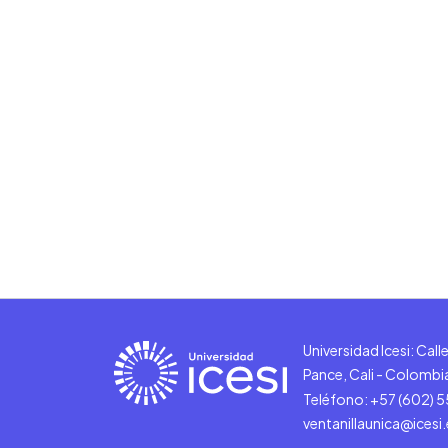
Universidad Icesi: Cal
Pance, Cali - Colombi
Teléfono: +57 (602) 
ventanillaunica@icesi