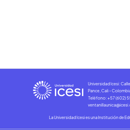
Universidad Icesi: Cal
Pance, Cali - Colombi
Teléfono: +57 (602) 
ventanillaunica@icesi
La Universidad Icesi es una Institución de E