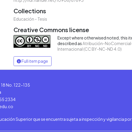
Collections
Educación - Tesis
Creative Commons license
Except where otherwised noted, this ite
described as
Atribución-NoComercial-
Internacional (CC BY-NC-ND 4.0)
Full item page
le 18 No. 122-135
a
555 2334
.edu.co
ducación Superior que se encuentra sujeta a inspección y vigilancia po