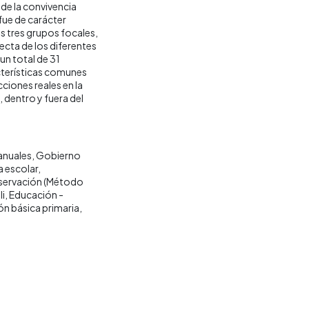
de la convivencia
ue de carácter
s tres grupos focales,
ecta de los diferentes
un total de 31
cterísticas comunes
ciones reales en la
, dentro y fuera del
anuales
Gobierno
a escolar
ervación (Método
li
Educación -
n básica primaria