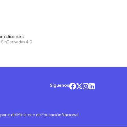
m's license is
SinDerivadas 4.0
Síguenos
r parte del Ministerio de Educación Nacional.