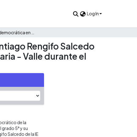
Log In
Convivencia democrática en la escuela caso de la sede Santiago Rengifo Salcedo de la I.E. Inmaculada Concepción del municipio de Candelaria - Valle durante el año 2019.
antiago Rengifo Salcedo
ia - Valle durante el
ocrático de la
l grado 5° y su
fo Salcedo de la IE