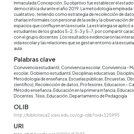
Inmaculada Concepción. Su objetivo fue establecer el estado 
democrática durante el año 2019. La metodología empleada f
cualitativo, teniendo como estrategia de recolección de dato
charlas informales con personal de la sede y la observación dir
espacios que confluyen en la escuela. La estrategia se aplicó a 
estudiantes de los grados 5-2, 5-3 y 5-7, por compartir cara
con el grupo docentes. Los resultados evidenciaron las interac
vida escolar y las relaciones que se gestan entorno a la escuela
aula.
Palabras clave
Convivencia estudiantil
Convivencia escolar
Convivencia - M
escolar
Gobierno estudiantil
Disciplinas educativas
Disciplin
Metodología de enseñanza
Escuelas públicas
Encuestas
Obs
científico)
Recolección de datos
Profesores
Educacion - Ca
Método enseñanza
Educación en la primera infancia
Educació
Docentes
Tésis
Educación
Departamento de Pedagogía
OLIB
http://biblioteca2.icesi.edu.co/cgi-olib?oid=325995
URI
http://hdl.handle.net/10906/87693