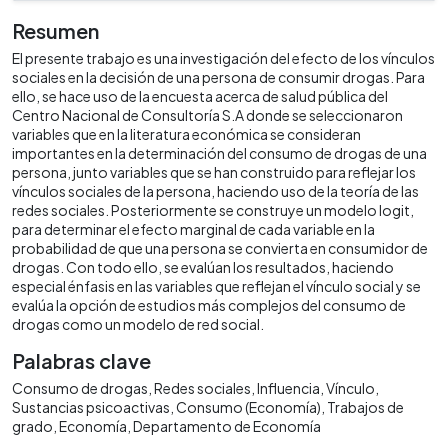
Resumen
El presente trabajo es una investigación del efecto de los vínculos
sociales en la decisión de una persona de consumir drogas. Para
ello, se hace uso de la encuesta acerca de salud pública del
Centro Nacional de Consultoría S.A donde se seleccionaron
variables que en la literatura económica se consideran
importantes en la determinación del consumo de drogas de una
persona, junto variables que se han construido para reflejar los
vínculos sociales de la persona, haciendo uso de la teoría de las
redes sociales. Posteriormente se construye un modelo logit,
para determinar el efecto marginal de cada variable en la
probabilidad de que una persona se convierta en consumidor de
drogas. Con todo ello, se evalúan los resultados, haciendo
especial énfasis en las variables que reflejan el vínculo social y se
evalúa la opción de estudios más complejos del consumo de
drogas como un modelo de red social.
Palabras clave
Consumo de drogas
Redes sociales
Influencia
Vínculo
Sustancias psicoactivas
Consumo (Economía)
Trabajos de
grado
Economía
Departamento de Economía