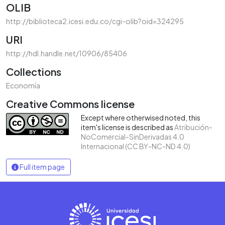
OLIB
http://biblioteca2.icesi.edu.co/cgi-olib?oid=324295
URI
http://hdl.handle.net/10906/85406
Collections
Economía
Creative Commons license
Except where otherwised noted, this
item's license is described as
Atribución-
NoComercial-SinDerivadas 4.0
Internacional (CC BY-NC-ND 4.0)
Full item page