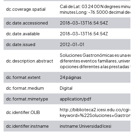
Cali de Lat: 03 24 00 N degrees minu
dc.coverage.spatial
minutes Long: -76.5000 decimal degr
dc.date.accessioned
2018-03-13T16:54:54Z
dc.date.available
2018-03-13T16:54:54Z
dc.date.issued
2012-01-01
Soluciones Gastronómicas es una empre
dc.description.abstract
diferentes eventos familiares, univers
opciones diferentes a las prestadas t
dc.format.extent
24 páginas
dc.format.medium
Digital
dc.format.mimetype
application/pdf
http://biblioteca2.icesi.edu.co/cgi-o
dc.identifier.OLIB
keyword=%22Soluciones+Gastronom
dc.identifier.instname
instname:Universidad Icesi