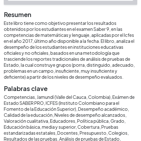
Resumen
Este libro tiene como objetivo presentar los resultados
obtenidos por los estudiantes en el examen Saber 9, en las
competencias de matemáticas y lenguaje, aplicadas por el Icfes
en el año 2017, último año disponible a la fecha. El libro, analiza el
desempeño de los estudiantes en instituciones educativas
oficiales y no oficiales, basados en una metodología que
trasciende los reportes tradicionales de análisis de pruebas de
Estado, la cual construye grupos (porra, distinguido, adecuado,
problemas en un campo, insuficiente, muy insuficiente y
deficiente) a partir de los niveles de desempeño evaluados.
Palabras clave
Competencias
Jamundí (Valle del Cauca, Colombia)
Exámen de
Estado SABER PRO
ICFES (Instituto Colombiano para el
Fomento de la Educación Superior)
Desempeño académico
Calidad de la educación
Niveles de desempeño alcanzados
Valoración cualitativa
Educadores
Política pública
Grado
Educación básica, media y superior
Cobertura
Pruebas
estandarizadas estatales
Docentes
Presupuesto
Colegios
Resultados de las pruebas
Análisis de pruebas de Estado