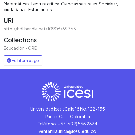
Matemáticas
Lectura crítica
Ciencias naturales
Sociales y
ciudadanas
Estudiantes
URI
http://hdl.handle.net/10906/89365
Collections
Educación - ORE
Full item page
Universidad Icesi: Calle 18 No. 122-135
Pance, Cali - Colombia
Teléfono: +57 (602) 555 2334
ventanillaunica@icesi.edu.co