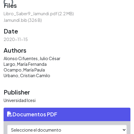
ading...
Files
Libro_Saber9_Jamundi.pdf
(2.2 MB)
Jamundí.bib
(326 B)
Date
2020-11-15
Authors
Alonso Cifuentes, Julio César
Largo, María Fernanda
Ocampo, María Paula
Urbano, Cristian Camilo
Publisher
Universidad Icesi
Documentos PDF