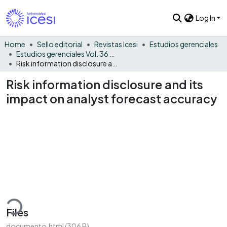
Log In
Home
Sello editorial
Revistas Icesi
Estudios gerenciales
Estudios gerenciales Vol. 36 No. 156
Risk information disclosure and its impact on analyst forecast accuracy
Risk information disclosure and its
impact on analyst forecast accuracy
oading...
Files
documento.html
(306 B)