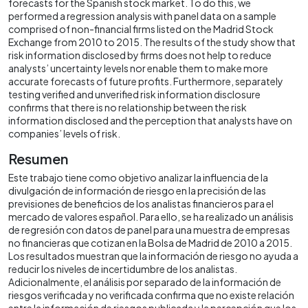
forecasts for the Spanish stock market. To do this, we
performed a regression analysis with panel data on a sample
comprised of non-financial firms listed on the Madrid Stock
Exchange from 2010 to 2015. The results of the study show that
risk information disclosed by firms does not help to reduce
analysts’ uncertainty levels nor enable them to make more
accurate forecasts of future profits. Furthermore, separately
testing verified and unverified risk information disclosure
confirms that there is no relationship between the risk
information disclosed and the perception that analysts have on
companies’ levels of risk.
Resumen
Este trabajo tiene como objetivo analizar la influencia de la
divulgación de información de riesgo en la precisión de las
previsiones de beneficios de los analistas financieros para el
mercado de valores español. Para ello, se ha realizado un análisis
de regresión con datos de panel para una muestra de empresas
no financieras que cotizan en la Bolsa de Madrid de 2010 a 2015.
Los resultados muestran que la información de riesgo no ayuda a
reducir los niveles de incertidumbre de los analistas.
Adicionalmente, el análisis por separado de la información de
riesgos verificada y no verificada confirma que no existe relación
entre la información de riesgos publicada y la percepción que los