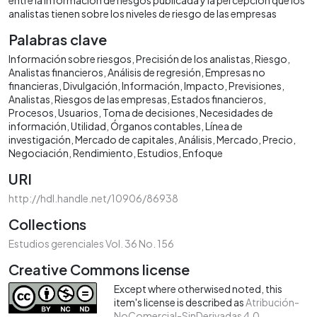
analistas tienen sobre los niveles de riesgo de las empresas
Palabras clave
Información sobre riesgos
Precisión de los analistas
Riesgo
Analistas financieros
Análisis de regresión
Empresas no
financieras
Divulgación
Información
Impacto
Previsiones
Analistas
Riesgos de las empresas
Estados financieros
Procesos
Usuarios
Toma de decisiones
Necesidades de
información
Utilidad
Órganos contables
Línea de
investigación
Mercado de capitales
Análisis
Mercado
Precio
Negociación
Rendimiento
Estudios
Enfoque
URI
http://hdl.handle.net/10906/86938
Collections
Estudios gerenciales Vol. 36 No. 156
Creative Commons license
Except where otherwised noted, this
item's license is described as
Atribución-
NoComercial-SinDerivadas 4.0