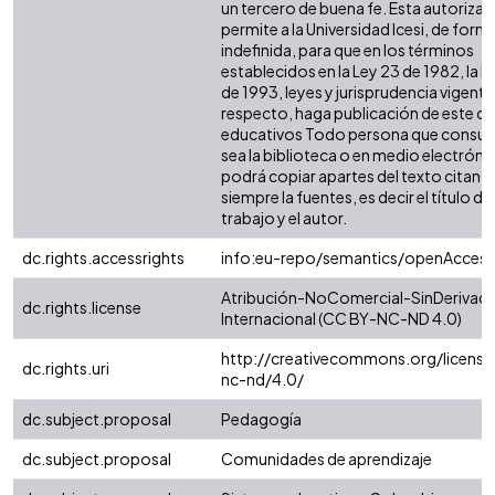
un tercero de buena fe. Esta autorizac
permite a la Universidad Icesi, de form
indefinida, para que en los términos
establecidos en la Ley 23 de 1982, la L
de 1993, leyes y jurisprudencia vigente 
respecto, haga publicación de este co
educativos Todo persona que consult
sea la biblioteca o en medio electróni
podrá copiar apartes del texto citand
siempre la fuentes, es decir el título del
trabajo y el autor.
dc.rights.accessrights
info:eu-repo/semantics/openAccess
Atribución-NoComercial-SinDerivada
dc.rights.license
Internacional (CC BY-NC-ND 4.0)
http://creativecommons.org/license
dc.rights.uri
nc-nd/4.0/
dc.subject.proposal
Pedagogía
dc.subject.proposal
Comunidades de aprendizaje