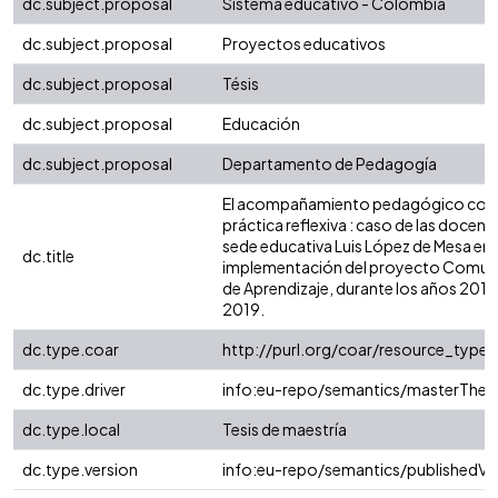
dc.subject.proposal
Sistema educativo - Colombia
dc.subject.proposal
Proyectos educativos
dc.subject.proposal
Tésis
dc.subject.proposal
Educación
dc.subject.proposal
Departamento de Pedagogía
El acompañamiento pedagógico co
práctica reflexiva : caso de las docente
sede educativa Luis López de Mesa en 
dc.title
implementación del proyecto Comun
de Aprendizaje, durante los años 2016
2019.
dc.type.coar
http://purl.org/coar/resource_type
dc.type.driver
info:eu-repo/semantics/masterThesi
dc.type.local
Tesis de maestría
dc.type.version
info:eu-repo/semantics/publishedVe