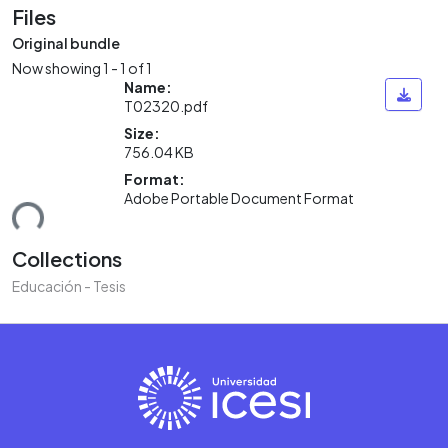
Files
Original bundle
Now showing
1 - 1 of 1
Name:
T02320.pdf
Size:
756.04 KB
Format:
Adobe Portable Document Format
ding...
Collections
Educación - Tesis