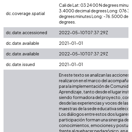
Cali de Lat: 03 24 00 N degrees minute
3.4000 decimal degrees Long: 076 3
dc.coverage.spatial
degrees minutes Long: -76.5000 dec
degrees.
dc.date.accessioned
2022-05-10T07:37:29Z
dc.date.available
2021-01-01
dc.date.available
2022-05-10T07:37:29Z
dc.date.issued
2021-01-01
En este texto se analizan las acciones 
realizaron en el marco del acompaña
para la implementación de Comunida
Aprendizaje, tanto desde el lugar insti
siendo formadora del proyecto, co
desde las experiencias y voces de las
maestras de la sede educativa selecc
Los diálogos entre estos dos lugares 
participación forman una sinergia de
conocimientos, emociones y postura
frente al quehacer pedagógico, en es