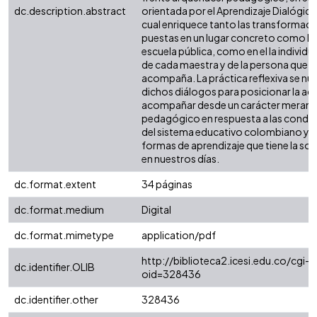
dc.description.abstract
orientada por el Aprendizaje Dialógico,
cual enriquece tanto las transformac
puestas en un lugar concreto como lo 
escuela pública, como en el la individu
de cada maestra y de la persona que
acompaña. La práctica reflexiva se nut
dichos diálogos para posicionar la ac
acompañar desde un carácter meram
pedagógico en respuesta a las condi
del sistema educativo colombiano y d
formas de aprendizaje que tiene la so
en nuestros días.
dc.format.extent
34 páginas
dc.format.medium
Digital
dc.format.mimetype
application/pdf
http://biblioteca2.icesi.edu.co/cgi-o
dc.identifier.OLIB
oid=328436
dc.identifier.other
328436