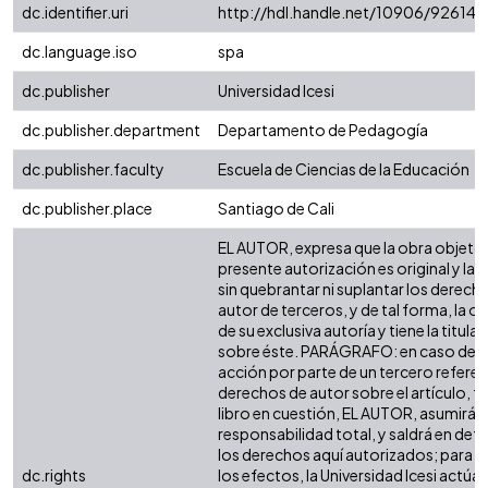
dc.identifier.uri
http://hdl.handle.net/10906/92614
dc.language.iso
spa
dc.publisher
Universidad Icesi
dc.publisher.department
Departamento de Pedagogía
dc.publisher.faculty
Escuela de Ciencias de la Educación
dc.publisher.place
Santiago de Cali
EL AUTOR, expresa que la obra objeto 
presente autorización es original y la 
sin quebrantar ni suplantar los derech
autor de terceros, y de tal forma, la ob
de su exclusiva autoría y tiene la titula
sobre éste. PARÁGRAFO: en caso de q
acción por parte de un tercero referen
derechos de autor sobre el artículo, fo
libro en cuestión, EL AUTOR, asumirá l
responsabilidad total, y saldrá en def
los derechos aquí autorizados; para 
dc.rights
los efectos, la Universidad Icesi actú