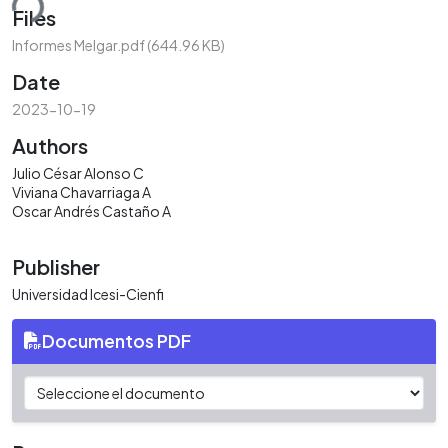
ding...
Files
Informes Melgar.pdf
(644.96 KB)
Date
2023-10-19
Authors
Julio César Alonso C
Viviana Chavarriaga A
Oscar Andrés Castaño A
Publisher
Universidad Icesi-Cienfi
Documentos PDF