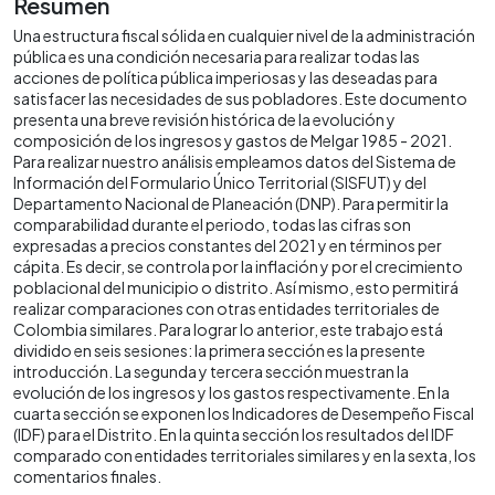
Resumen
Una estructura fiscal sólida en cualquier nivel de la administración
pública es una condición necesaria para realizar todas las
acciones de política pública imperiosas y las deseadas para
satisfacer las necesidades de sus pobladores. Este documento
presenta una breve revisión histórica de la evolución y
composición de los ingresos y gastos de Melgar 1985 - 2021.
Para realizar nuestro análisis empleamos datos del Sistema de
Información del Formulario Único Territorial (SISFUT) y del
Departamento Nacional de Planeación (DNP). Para permitir la
comparabilidad durante el periodo, todas las cifras son
expresadas a precios constantes del 2021 y en términos per
cápita. Es decir, se controla por la inflación y por el crecimiento
poblacional del municipio o distrito. Así mismo, esto permitirá
realizar comparaciones con otras entidades territoriales de
Colombia similares. Para lograr lo anterior, este trabajo está
dividido en seis sesiones: la primera sección es la presente
introducción. La segunda y tercera sección muestran la
evolución de los ingresos y los gastos respectivamente. En la
cuarta sección se exponen los Indicadores de Desempeño Fiscal
(IDF) para el Distrito. En la quinta sección los resultados del IDF
comparado con entidades territoriales similares y en la sexta, los
comentarios finales.