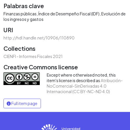
Palabras clave
Finanzas públicas
Índice de Desempeño Fiscal (IDF)
Evolución de
los ingresos y gastos
URI
http://hdl.handle.net/10906/110890
Collections
CIENFI - Informes Fiscales 2021
Creative Commons license
Except where otherwised noted, this
item's license is described as
Atribución-
NoComercial-SinDerivadas 4.0
Internacional (CC BY-NC-ND 4.0)
Full item page