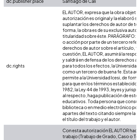
dc.publisher.place
Santiago de Cali
EL AUTOR, expresa que la obra objeto 
autorización es original y la elaboró si
suplantar los derechos de autor de terc
forma, la obra es de su exclusiva autorí
titularidad sobre éste. PARÁGRAFO: e
o acción por parte de un tercero refer
derechos de autor sobre el artículo, fo
cuestión, EL AUTOR, asumirá la respon
y saldrá en defensa de los derechos a
dc.rights
para todos los efectos, la Universidad 
como un tercero de buena fe. Esta aut
permite a la Universidad Icesi, de forma
para que en los términos establecidos 
1982, la Ley 44 de 1993, leyes y jurisp
al respecto, haga publicación de este 
educativos. Toda persona que consulte
biblioteca o en medio electrónico po
apartes del texto citando siempre la fu
el título del trabajo y el autor.
Con esta autorización EL AUTOR hace 
trabajo (Trabajo de Grado, Caso o Tesi