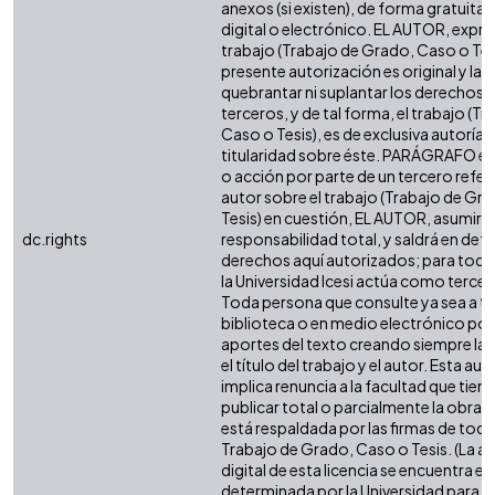
anexos (si existen), de forma gratuita
digital o electrónico. EL AUTOR, expre
trabajo (Trabajo de Grado, Caso o Tesi
presente autorización es original y la 
quebrantar ni suplantar los derechos 
terceros, y de tal forma, el trabajo (T
Caso o Tesis), es de exclusiva autoría y 
titularidad sobre éste. PARÁGRAFO en
o acción por parte de un tercero refere
autor sobre el trabajo (Trabajo de Gr
Tesis) en cuestión, EL AUTOR, asumirá 
dc.rights
responsabilidad total, y saldrá en def
derechos aquí autorizados; para todo
la Universidad Icesi actúa como tercer
Toda persona que consulte ya sea a tr
biblioteca o en medio electrónico po
aportes del texto creando siempre la f
el título del trabajo y el autor. Esta au
implica renuncia a la facultad que tie
publicar total o parcialmente la obra. 
está respaldada por las firmas de tod
Trabajo de Grado, Caso o Tesis. (La a
digital de esta licencia se encuentra e
determinada por la Universidad para l