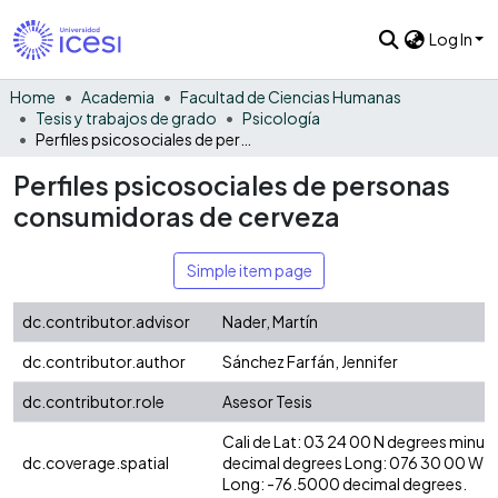
Log In
Home
Academia
Facultad de Ciencias Humanas
Tesis y trabajos de grado
Psicología
Perfiles psicosociales de personas consumidoras de cerveza
Perfiles psicosociales de personas
consumidoras de cerveza
Simple item page
dc.contributor.advisor
Nader, Martín
dc.contributor.author
Sánchez Farfán, Jennifer
dc.contributor.role
Asesor Tesis
Cali de Lat: 03 24 00 N degrees minut
dc.coverage.spatial
decimal degrees Long: 076 30 00 W d
Long: -76.5000 decimal degrees.