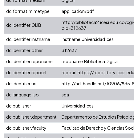
dc.format.medium
Digital
dc.format.mimetype
application/pdf
http://biblioteca2.icesi.edu.co/cgi-o
dc.identifier.OLIB
oid=312637
dc.identifier.instname
instname:Universidad Icesi
dc.identifier.other
312637
dc.identifier.reponame
reponame:Biblioteca Digital
dc.identifier.repourl
repourl:https://repository.icesi.edu.
dc.identifier.uri
http://hdl.handle.net/10906/83518
dc.language.iso
spa
dc.publisher
Universidad Icesi
dc.publisher.department
Departamento de Estudios Psicológi
dc.publisher.faculty
Facultad de Derecho y Ciencias Socia