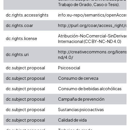
Trabajo de Grado, Caso o Tesis).
dc.rights.accessrights
info:eu-repo/semantics/openAccess
dc.rights.coar
http://purl.org/coar/access_right/c
Atribución-NoComercial-SinDerivada
dc.rights.license
Internacional (CC BY-NC-ND 4.0)
http://creativecommons.org/license
dc.rights.uri
nd/4.0/
dc.subject.proposal
Psicosocial
dc.subject.proposal
Consumo de cerveza
dc.subject.proposal
Consumo de bebidas alcohólicas
dc.subject.proposal
Campaña de prevención
dc.subject.proposal
Sustancias psicoactivas
dc.subject.proposal
Calidad de vida