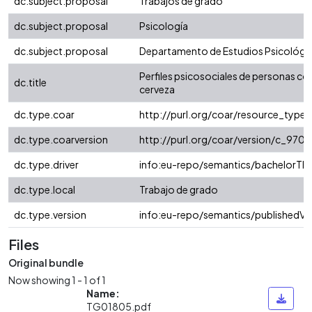
dc.subject.proposal
Trabajos de grado
dc.subject.proposal
Psicología
dc.subject.proposal
Departamento de Estudios Psicológi
Perfiles psicosociales de personas c
dc.title
cerveza
dc.type.coar
http://purl.org/coar/resource_type/
dc.type.coarversion
http://purl.org/coar/version/c_97
dc.type.driver
info:eu-repo/semantics/bachelorThe
dc.type.local
Trabajo de grado
dc.type.version
info:eu-repo/semantics/publishedVe
Files
Original bundle
Now showing
1 - 1 of 1
Name:
TG01805.pdf