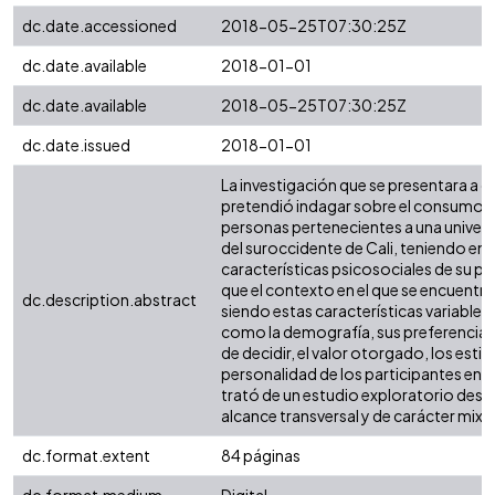
dc.date.accessioned
2018-05-25T07:30:25Z
dc.date.available
2018-01-01
dc.date.available
2018-05-25T07:30:25Z
dc.date.issued
2018-01-01
La investigación que se presentara a 
pretendió indagar sobre el consumo d
personas pertenecientes a una univers
del suroccidente de Cali, teniendo en 
características psicosociales de su pob
que el contexto en el que se encuentr
dc.description.abstract
siendo estas características variable
como la demografía, sus preferencia
de decidir, el valor otorgado, los estilo
personalidad de los participantes en e
trató de un estudio exploratorio descr
alcance transversal y de carácter mixt
dc.format.extent
84 páginas