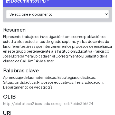
Documentos PDF
Resumen
El presente trabajo de investigación toma como población de
estudio a los estudiantes del grado séptimo y a los docentes de
las diferentes áreas que intervienen en los procesos de enseñanza
en este grupo perteneciente a la Institución Educativa Francisco
José Lloreda Mera ubicada en el Corregimiento El Saladito de la
ciudad de Cali, Km 14 vía al mar.
Palabras clave
Aprendizaje de las matemáticas
Estrategias didácticas
Situación didáctica
Procesos educativos
Tésis
Educación
Departamento de Pedagogía
OLIB
http://biblioteca2.icesi.edu.co/cgi-olib?oid=316524
URI