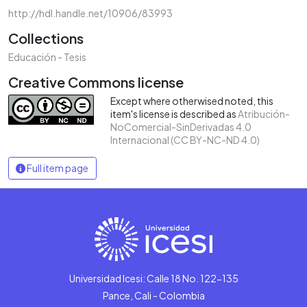
http://hdl.handle.net/10906/83993
Collections
Educación - Tesis
Creative Commons license
Except where otherwised noted, this
item's license is described as
Atribución-
NoComercial-SinDerivadas 4.0
Internacional (CC BY-NC-ND 4.0)
Full item page
Universidad Icesi: Calle 18 No. 122-135
Pance, Cali - Colombia