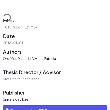
ading...
Files
T01518.pdf
(1.25 MB)
Date
2018-01-01
Authors
Ordóñez Miranda, Viviana Patricia
Thesis Director / Advisor
Rivas Marín, María Isabel
Publisher
Universidad Icesi