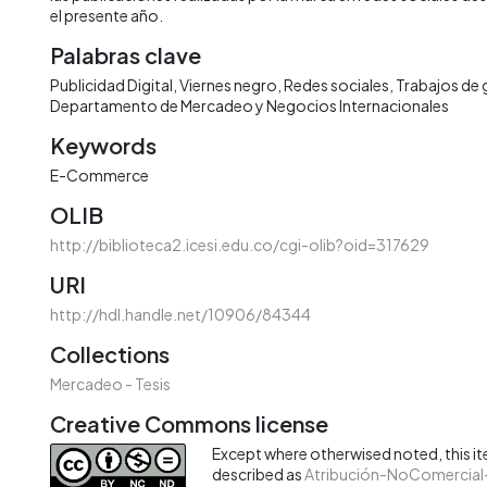
el presente año.
Palabras clave
Publicidad Digital
Viernes negro
Redes sociales
Trabajos de
Departamento de Mercadeo y Negocios Internacionales
Keywords
E-Commerce
OLIB
http://biblioteca2.icesi.edu.co/cgi-olib?oid=317629
URI
http://hdl.handle.net/10906/84344
Collections
Mercadeo - Tesis
Creative Commons license
Except where otherwised noted, this ite
described as
Atribución-NoComercial-