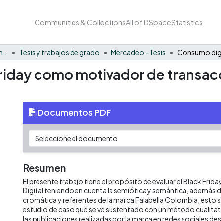
Communities & Collections
All of DSpace
Statistics
Facultad de Negocios y Economía
Tesis y trabajos de grado
Mercadeo - Tesis
riday como motivador de transacc
Documentos PDF
Resumen
El presente trabajo tiene el propósito de evaluar el Black Frida
Digital teniendo en cuenta la semiótica y semántica, además de
cromática y referentes de la marca Falabella Colombia, esto se
estudio de caso que se ve sustentado con un método cualitat
las publicaciones realizadas por la marca en redes sociales de