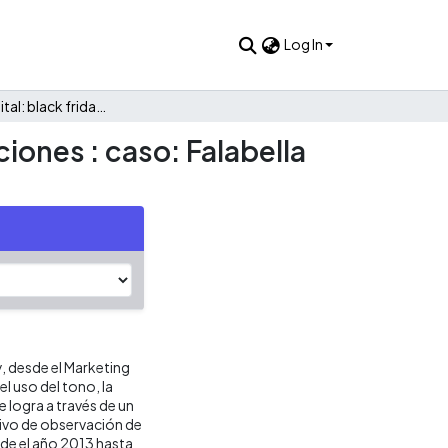
Log In
Consumo digital: black friday como motivador de transacciones : caso: Falabella Colombia
iones : caso: Falabella
y, desde el Marketing
l uso del tono, la
 logra a través de un
ivo de observación de
sde el año 2013 hasta