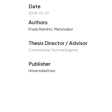
Date
2018-01-01
Authors
Prado Ramírez, María Isabel
Thesis Director / Advisor
Concha Avila, Victoria Eugenia
Publisher
Universidad Icesi