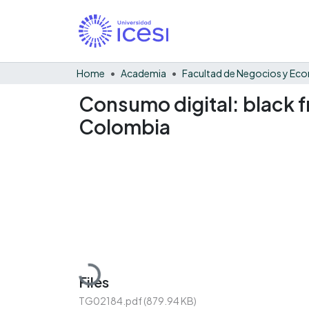
Home
Academia
Consumo digital: black f
Colombia
Loading...
Files
TG02184.pdf
(879.94 KB)