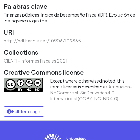
Palabras clave
Finanzas públicas
Índice de Desempeño Fiscal (IDF)
Evolución de
los ingresos y gastos
URI
http://hdl.handle.net/10906/109885
Collections
CIENFI - Informes Fiscales 2021
Creative Commons license
Except where otherwised noted, this
item's license is described as
Atribución-
NoComercial-SinDerivadas 4.0
Internacional (CC BY-NC-ND 4.0)
Full item page