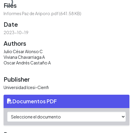
Files
Informes Paz de Ariporo.pdf
(641.58 KB)
Date
2023-10-19
Authors
Julio César Alonso C
Viviana Chavarriaga A
Oscar Andrés Castaño A
Publisher
Universidad Icesi-Cienfi
Documentos PDF