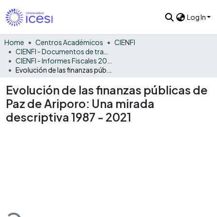
Log In
Home
Centros Académicos
CIENFI
CIENFI - Documentos de trabajos, técnicos y de divulgación
CIENFI - Informes Fiscales 2021
Evolución de las finanzas públicas de Paz de Ariporo: Una mirada descriptiva 1987 - 2021
Evolución de las finanzas públicas de
Paz de Ariporo: Una mirada
descriptiva 1987 - 2021
Loading...