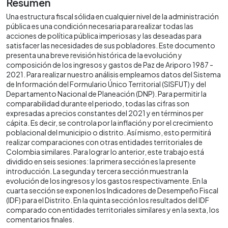
Resumen
Una estructura fiscal sólida en cualquier nivel de la administración
pública es una condición necesaria para realizar todas las
acciones de política pública imperiosas y las deseadas para
satisfacer las necesidades de sus pobladores. Este documento
presenta una breve revisión histórica de la evolución y
composición de los ingresos y gastos de Paz de Ariporo 1987 -
2021. Para realizar nuestro análisis empleamos datos del Sistema
de Información del Formulario Único Territorial (SISFUT) y del
Departamento Nacional de Planeación (DNP). Para permitir la
comparabilidad durante el periodo, todas las cifras son
expresadas a precios constantes del 2021 y en términos per
cápita. Es decir, se controla por la inflación y por el crecimiento
poblacional del municipio o distrito. Así mismo, esto permitirá
realizar comparaciones con otras entidades territoriales de
Colombia similares. Para lograr lo anterior, este trabajo está
dividido en seis sesiones: la primera sección es la presente
introducción. La segunda y tercera sección muestran la
evolución de los ingresos y los gastos respectivamente. En la
cuarta sección se exponen los Indicadores de Desempeño Fiscal
(IDF) para el Distrito. En la quinta sección los resultados del IDF
comparado con entidades territoriales similares y en la sexta, los
comentarios finales.