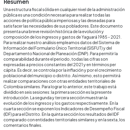
Resumen
Una estructura fiscal sólida en cualquier nivel de la administración
pública es una condición necesaria para realizar todas las
acciones de política pública imperiosas y las deseadas para
satisfacer las necesidades de sus pobladores. Este documento
presenta una breve revisión histórica de la evolución y
composición de los ingresos y gastos de Yaguará 1985 - 2021.
Para realizar nuestro análisis empleamos datos del Sistema de
Información del Formulario Único Territorial (SISFUT) y del
Departamento Nacional de Planeación (DNP). Para permitir la
comparabilidad durante el periodo, todas las cifras son
expresadas a precios constantes del 2021 y en términos per
cápita. Es decir, se controla por la inflación y por el crecimiento
poblacional del municipio o distrito. Así mismo, esto permitirá
realizar comparaciones con otras entidades territoriales de
Colombia similares. Para lograr lo anterior, este trabajo está
dividido en seis sesiones: la primera sección es la presente
introducción. La segunda y tercera sección muestran la
evolución de los ingresos y los gastos respectivamente. En la
cuarta sección se exponen los Indicadores de Desempeño Fiscal
(IDF) para el Distrito. En la quinta sección los resultados del IDF
comparado con entidades territoriales similares y en la sexta, los
comentarios finales.