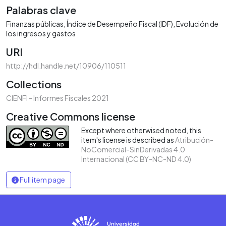
Palabras clave
Finanzas públicas
Índice de Desempeño Fiscal (IDF)
Evolución de
los ingresos y gastos
URI
http://hdl.handle.net/10906/110511
Collections
CIENFI - Informes Fiscales 2021
Creative Commons license
Except where otherwised noted, this
item's license is described as
Atribución-
NoComercial-SinDerivadas 4.0
Internacional (CC BY-NC-ND 4.0)
Full item page