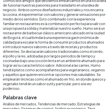
Somos dos amigos que decidimos embarcarnos en una loca idea
de fusionar nuestras pasiones para trasladarlo en una idea de
negocio. Ambos somos diseñadores industriales y nos encanta
la cocina, el experimentar con sabores y generar sensaciones por
medio de los sentidos. Esto combinado con la experiencia
familiar en restaurantes es la combinación perfecta para salir con
una propuesta sólida y materializar nuestro sueño. Humo será un
restaurante de barbecue clásico americano ubicado en la ciudad
de Bogotá, el cual brindará una experiencia gastronómica de
calidad para escalar la forma de consumir productos ahumados
e introducir nuevos sabores a través de recetas y productos
diferentes. Se destacarán sabores tradicionales como el cerdo,
el pollo y la res, adobadas por largos periodos de tiempo y
cocinadas bajo una cocción lenta en un ambiente ahumado para
lograr así su característico sabor. Adicional a las carnes, Humo
tendrá platos como acompañantes para vegetarianos, veganos
y aquellos que quieren encontrar opciones más saludables. Se
emplearán técnicas como el ahumado en frío, en donde quesos y
vegetales tendrán un sabor sutil y particular, pero a la vez
poderoso.
Palabras clave
Análisis de mercados
Tendencias de mercado
Estrategias de
mercadeo
Sistemas de control
Análisis económico
Tésis