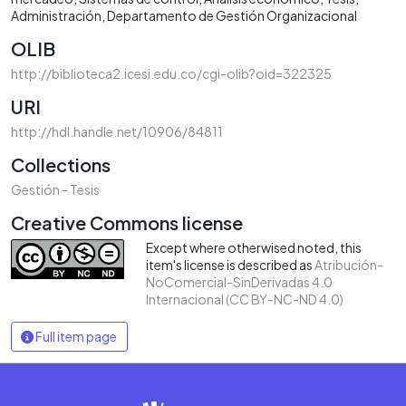
Administración
Departamento de Gestión Organizacional
OLIB
http://biblioteca2.icesi.edu.co/cgi-olib?oid=322325
URI
http://hdl.handle.net/10906/84811
Collections
Gestión - Tesis
Creative Commons license
Except where otherwised noted, this
item's license is described as
Atribución-
NoComercial-SinDerivadas 4.0
Internacional (CC BY-NC-ND 4.0)
Full item page