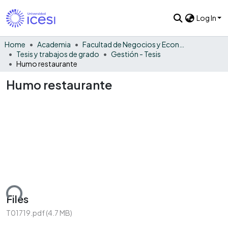
Log In
Home
Academia
Facultad de Negocios y Economía
Tesis y trabajos de grado
Gestión - Tesis
Humo restaurante
Humo restaurante
ding...
Files
T01719.pdf
(4.7 MB)