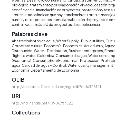
biológico, tratamiento por evaporación al vacío, gestión org
ecoeficiencia, financiación de proyectos, protección y resta
Los resultados indican que hay conciencia en torno al manejo 
aún hay retos presentes como la realización de proyectos en 
centralizadas más allá de proyectos de ecoeficiencia.
Palabras clave
Abastecimientos de agua
Water Supply.
Public utilities
Cultu
Corporate culture
Economía
Economics
Acueducto
Aqued
Distribución
Water - Distribution
Business enterprises
Empre
Right to water
Colombia
Consumo de agua
Water consump
(Economía)
Consumption (Economics)
Protección
Protect
agua
Calidad del agua - Control
Water quality management
Economía
Departamento de Economía
OLIB
http://biblioteca2.icesi.edu.co/cgi-olib?oid=326121
URI
http://hdl.handle.net/10906/87522
Collections