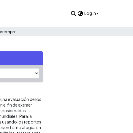
Log In
Manejo del agua en las empresas colombianas.
 una evaluación de los
el fin de extraer
 consideradas
mundiales. Para la
s usando los reportes
es en torno al agua en
-químico, tratamiento