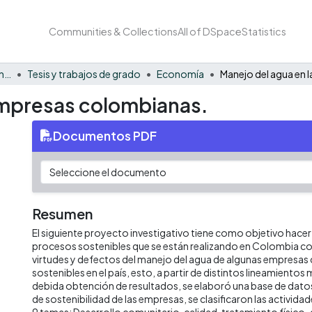
Communities & Collections
All of DSpace
Statistics
Facultad de Negocios y Economía
Tesis y trabajos de grado
Economía
empresas colombianas.
Documentos PDF
Resumen
El siguiente proyecto investigativo tiene como objetivo hacer
procesos sostenibles que se están realizando en Colombia con 
virtudes y defectos del manejo del agua de algunas empresas
sostenibles en el país, esto, a partir de distintos lineamientos 
debida obtención de resultados, se elaboró una base de dato
de sostenibilidad de las empresas, se clasificaron las actividad
9 temas: Desarrollo comunitario, calidad, tratamiento físico