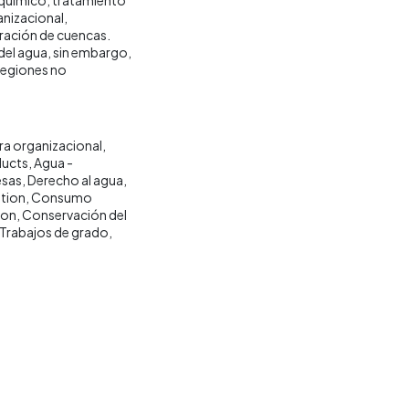
anizacional,
uración de cuencas.
del agua, sin embargo,
regiones no
ra organizacional
ucts
Agua -
sas
Derecho al agua
tion
Consumo
ion
Conservación del
Trabajos de grado