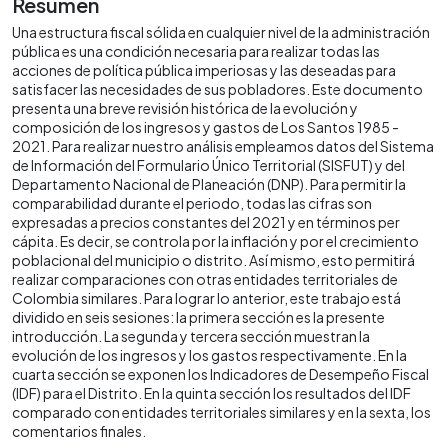
Resumen
Una estructura fiscal sólida en cualquier nivel de la administración
pública es una condición necesaria para realizar todas las
acciones de política pública imperiosas y las deseadas para
satisfacer las necesidades de sus pobladores. Este documento
presenta una breve revisión histórica de la evolución y
composición de los ingresos y gastos de Los Santos 1985 -
2021. Para realizar nuestro análisis empleamos datos del Sistema
de Información del Formulario Único Territorial (SISFUT) y del
Departamento Nacional de Planeación (DNP). Para permitir la
comparabilidad durante el periodo, todas las cifras son
expresadas a precios constantes del 2021 y en términos per
cápita. Es decir, se controla por la inflación y por el crecimiento
poblacional del municipio o distrito. Así mismo, esto permitirá
realizar comparaciones con otras entidades territoriales de
Colombia similares. Para lograr lo anterior, este trabajo está
dividido en seis sesiones: la primera sección es la presente
introducción. La segunda y tercera sección muestran la
evolución de los ingresos y los gastos respectivamente. En la
cuarta sección se exponen los Indicadores de Desempeño Fiscal
(IDF) para el Distrito. En la quinta sección los resultados del IDF
comparado con entidades territoriales similares y en la sexta, los
comentarios finales.