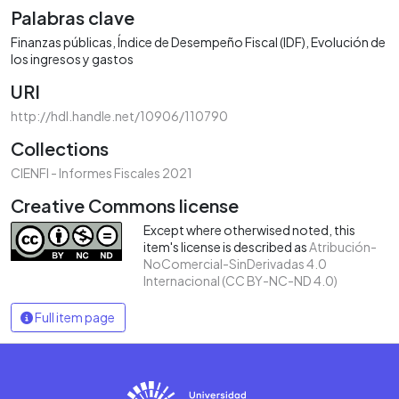
Palabras clave
Finanzas públicas
Índice de Desempeño Fiscal (IDF)
Evolución de
los ingresos y gastos
URI
http://hdl.handle.net/10906/110790
Collections
CIENFI - Informes Fiscales 2021
Creative Commons license
Except where otherwised noted, this
item's license is described as
Atribución-
NoComercial-SinDerivadas 4.0
Internacional (CC BY-NC-ND 4.0)
Full item page