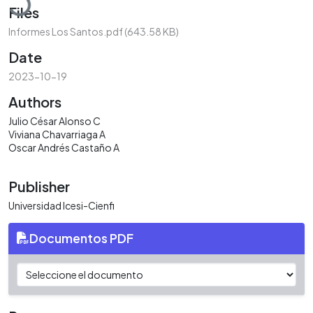
Files
Informes Los Santos.pdf
(643.58 KB)
Date
2023-10-19
Authors
Julio César Alonso C
Viviana Chavarriaga A
Oscar Andrés Castaño A
Publisher
Universidad Icesi-Cienfi
Documentos PDF