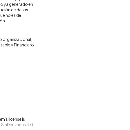
lo ya generado en
cución de datos,
ue no es de
ión.
o organizacional
able y Financiero
m's license is
SinDerivadas 4.0