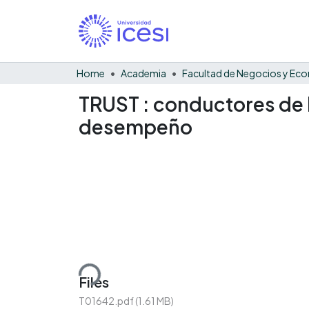
Home
Academia
TRUST : conductores de 
desempeño
Loading...
Files
T01642.pdf
(1.61 MB)