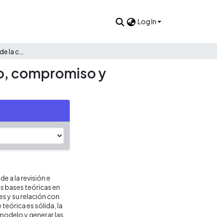
Log In
TRUST : conductores de la confianza en equipos de trabajo, compromiso y desempeño
jo, compromiso y
e a la revisión e
as bases teóricas en
es y su relación con
teórica es sólida, la
modelo y generar las