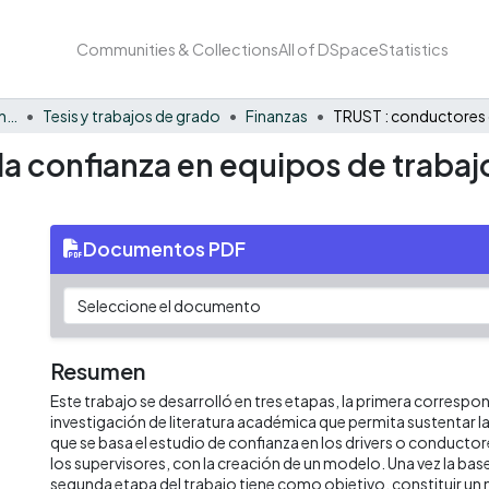
Communities & Collections
All of DSpace
Statistics
Facultad de Negocios y Economía
Tesis y trabajos de grado
Finanzas
la confianza en equipos de traba
Documentos PDF
Resumen
Este trabajo se desarrolló en tres etapas, la primera correspond
investigación de literatura académica que permita sustentar l
que se basa el estudio de confianza en los drivers o conductor
los supervisores, con la creación de un modelo. Una vez la base 
segunda etapa del trabajo tiene como objetivo, constituir un 