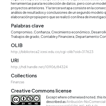
herramientas para la recolección de datos, pero con un mode
proyectos anteriores. Y la tercera etapa consiste en la conse
análisis de resultados y conclusiones de un segundo modelo q
elaboración propia pero que se realizó con línea de investigac
Palabras clave
Compromiso
Confianza
Crecimiento económico
Desarroll
Trabajos de grado
Contable y Financiera
Departamento Cont
OLIB
http://biblioteca2.icesi.edu.co/cgi-olib?oid=317623
URI
http://hdl.handle.net/10906/84324
Collections
Finanzas
Creative Commons license
Except where otherwised noted, this ite
described as
Atribución-NoComercial-
Internacional (CC BY-NC-ND 4.0)