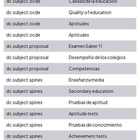
dc.subject.ocde
Calidad de la educación
dc.subject.ocde
Quality of education
dc.subject.ocde
Aptitudes
dc.subject.ocde
Aptitudes
dc.subject.proposal
Examen Saber 11
dc.subject.proposal
Desempeño de los colegios
dc.subject.proposal
Competencias
dc.subject.spines
Enseñanza media
dc.subject.spines
Secondary education
dc.subject.spines
Pruebas de aptitud
dc.subject.spines
Aptitude tests
dc.subject.spines
Pruebas de conocimiento
dc.subject.spines
Achievement tests