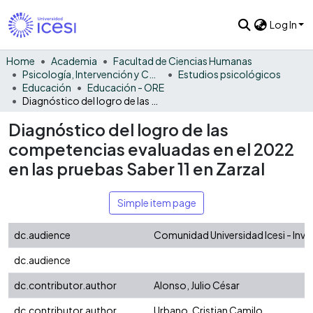
Log In
Home
Academia
Facultad de Ciencias Humanas
Psicología, Intervención y Comportamiento
Estudios psicológicos
Educación
Educación - ORE
Diagnóstico del logro de las competencias evaluadas en el 2022 en las pruebas Saber 11 en Zarzal
Diagnóstico del logro de las
competencias evaluadas en el 2022
en las pruebas Saber 11 en Zarzal
Simple item page
dc.audience
Comunidad Universidad Icesi - Inv
dc.audience
dc.contributor.author
Alonso, Julio César
dc.contributor.author
Urbano, Cristian Camilo