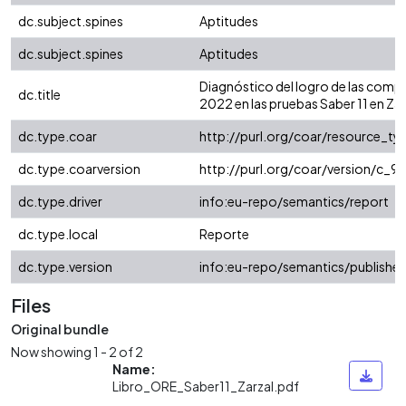
dc.subject.spines
Aptitudes
dc.subject.spines
Aptitudes
Diagnóstico del logro de las compe
dc.title
2022 en las pruebas Saber 11 en Zar
dc.type.coar
http://purl.org/coar/resource_t
dc.type.coarversion
http://purl.org/coar/version/c
dc.type.driver
info:eu-repo/semantics/report
dc.type.local
Reporte
dc.type.version
info:eu-repo/semantics/publishe
Files
Original bundle
Now showing
1 - 2 of 2
Name:
Libro_ORE_Saber11_Zarzal.pdf