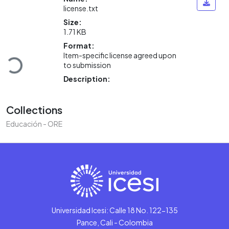
license.txt
Size:
1.71 KB
Format:
Loading...
Item-specific license agreed upon
to submission
Description:
Collections
Educación - ORE
Universidad Icesi: Calle 18 No. 122-135
Pance, Cali - Colombia