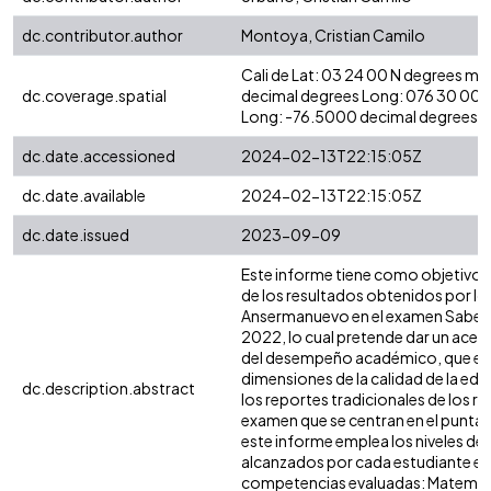
dc.contributor.author
Montoya, Cristian Camilo
Cali de Lat: 03 24 00 N degrees mi
dc.coverage.spatial
decimal degrees Long: 076 30 00 
Long: -76.5000 decimal degrees.
dc.date.accessioned
2024-02-13T22:15:05Z
dc.date.available
2024-02-13T22:15:05Z
dc.date.issued
2023-09-09
Este informe tiene como objetivo
de los resultados obtenidos por lo
Ansermanuevo en el examen Saber 1
2022, lo cual pretende dar un acer
del desempeño académico, que es s
dimensiones de la calidad de la edu
dc.description.abstract
los reportes tradicionales de los r
examen que se centran en el puntaj
este informe emplea los niveles d
alcanzados por cada estudiante en 
competencias evaluadas: Matemátic