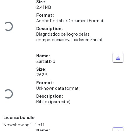
Size:
2.41 MB
Format:
Loading...
Adobe Portable Document Format
Description:
Diagnóstico del logro de las
competencias evaluadas en Zarzal
Name:
Zarzal.bib
Size:
262 B
Format:
Loading...
Unknown data format
Description:
BibTex (para citar)
License bundle
Now showing
1 - 1 of 1
Name: