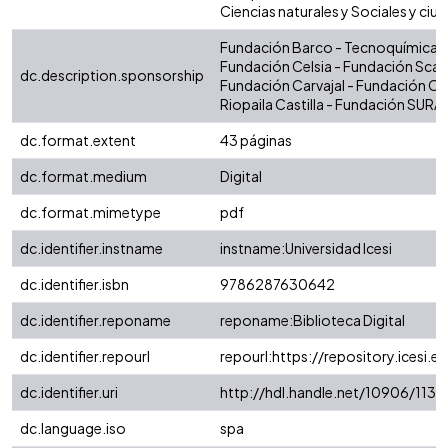
Ciencias naturales y Sociales y ciu
Fundación Barco - Tecnoquímicas -
Fundación Celsia - Fundación Sca
dc.description.sponsorship
Fundación Carvajal - Fundación C
Riopaila Castilla - Fundación SURA.
dc.format.extent
43 páginas
dc.format.medium
Digital
dc.format.mimetype
pdf
dc.identifier.instname
instname:Universidad Icesi
dc.identifier.isbn
9786287630642
dc.identifier.reponame
reponame:Biblioteca Digital
dc.identifier.repourl
repourl:https://repository.icesi.e
dc.identifier.uri
http://hdl.handle.net/10906/1132
dc.language.iso
spa