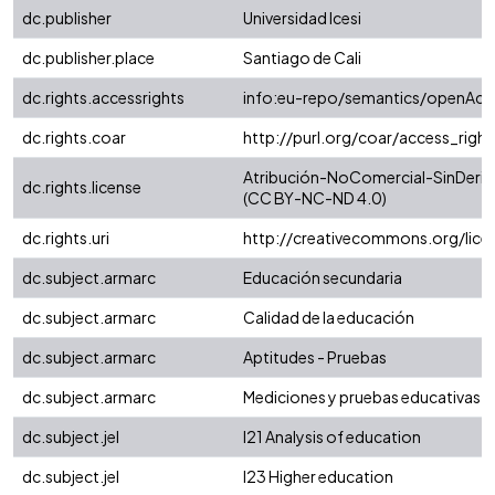
dc.publisher
Universidad Icesi
dc.publisher.place
Santiago de Cali
dc.rights.accessrights
info:eu-repo/semantics/openAcc
dc.rights.coar
http://purl.org/coar/access_righ
Atribución-NoComercial-SinDeriva
dc.rights.license
(CC BY-NC-ND 4.0)
dc.rights.uri
http://creativecommons.org/lice
dc.subject.armarc
Educación secundaria
dc.subject.armarc
Calidad de la educación
dc.subject.armarc
Aptitudes - Pruebas
dc.subject.armarc
Mediciones y pruebas educativas
dc.subject.jel
I21 Analysis of education
dc.subject.jel
I23 Higher education