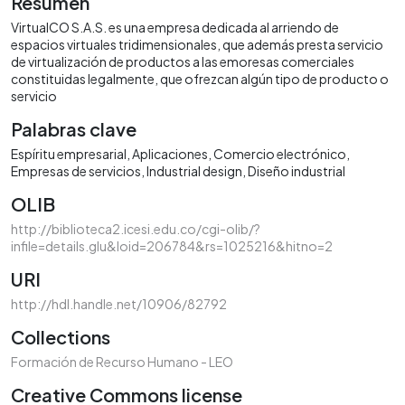
Resumen
VirtualCO S.A.S. es una empresa dedicada al arriendo de
espacios virtuales tridimensionales, que además presta servicio
de virtualización de productos a las emoresas comerciales
constituidas legalmente, que ofrezcan algún tipo de producto o
servicio
Palabras clave
Espíritu empresarial
Aplicaciones
Comercio electrónico
Empresas de servicios
Industrial design
Diseño industrial
OLIB
http://biblioteca2.icesi.edu.co/cgi-olib/?
infile=details.glu&loid=206784&rs=1025216&hitno=2
URI
http://hdl.handle.net/10906/82792
Collections
Formación de Recurso Humano - LEO
Creative Commons license