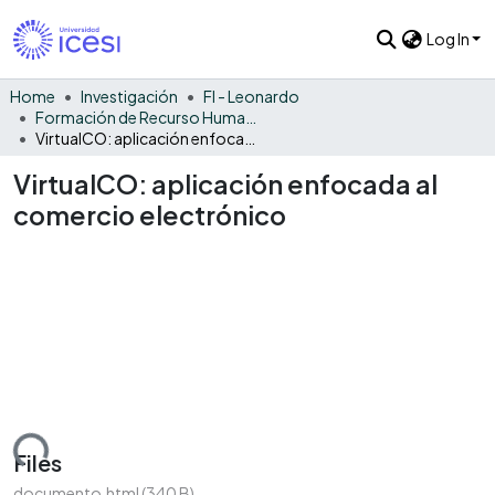
Log In
Home
Investigación
FI - Leonardo
Formación de Recurso Humano - LEO
VirtualCO: aplicación enfocada al comercio electrónico
VirtualCO: aplicación enfocada al
comercio electrónico
ading...
Files
documento.html
(340 B)