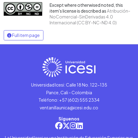
Except where otherwised noted, this
item's license is described as
Atribución-
NoComercial-SinDerivadas 4.0
Internacional (CC BY-NC-ND 4.0)
Full item page
Universidad Icesi: Calle 18 No. 122-135
Pance, Cali - Colombia
Teléfono: +57 (602) 555 2334
ventanillaunica@icesi.edu.co
Síguenos
La Universidad Icesi es una Institución de Educación Superior que