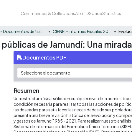
Communities & Collections
All of DSpace
Statistics
CIENFI - Documentos de trabajos, técnicos y de divulgación
CIENFI - Informes Fiscales 2021
s públicas de Jamundí: Una mirada
Documentos PDF
Resumen
Una estructura fiscal sólida en cualquier nivel de la administrac
condición necesaria para realizar todas las acciones de políti
las deseadas para satisfacer las necesidades de sus poblado
presenta una breve revisión histórica de la evolución y compos
y gastos de Jamundí 1985 - 2021. Para realizar nuestro anális
Sistema de Información del Formulario Único Territorial (SISFU
Departamento Nacional de Planeación (DNP). Para permitir la