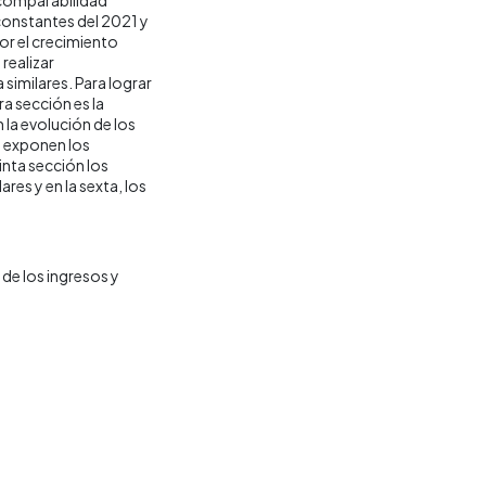
 constantes del 2021 y
por el crecimiento
realizar
similares. Para lograr
ra sección es la
la evolución de los
e exponen los
inta sección los
res y en la sexta, los
de los ingresos y