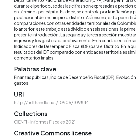
durante el periodo, todas las cifras son expresadas a precios
en términos per cápita. Es decir, se controla por la inflación y 
poblacional del municipio o distrito. Así mismo, esto permitirá 
comparaciones con otras entidades territoriales de Colombia 
lo anterior, este trabajo está dividido en seis sesiones: la prime
presente introducción. La segunda y tercera sección muestran 
ingresos y los gastos respectivamente. En la cuarta sección s
Indicadores de Desempeño Fiscal (IDF) para el Distrito. En la qu
resultados del IDF comparado con entidades territoriales simila
comentarios finales.
Palabras clave
Finanzas públicas
Índice de Desempeño Fiscal (IDF)
Evolución 
gastos
URI
http://hdl.handle.net/10906/109844
Collections
CIENFI - Informes Fiscales 2021
Creative Commons license