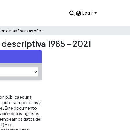
Log In
Evolución de las finanzas públicas de Jamundí: Una mirada descriptiva 1985 - 2021
 descriptiva 1985 - 2021
ión pública es una
ca pública imperiosas y
res. Este documento
ición de los ingresos
is empleamos datos del
T) y del
 comparabilidad