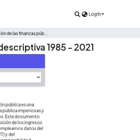
Log In
Evolución de las finanzas públicas de Garzón: Una mirada descriptiva 1985 - 2021
descriptiva 1985 - 2021
ión pública es una
ca pública imperiosas y
res. Este documento
ición de los ingresos
s empleamos datos del
T) y del
 comparabilidad