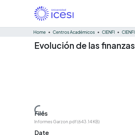
Home
Centros Académicos
CIENFI
Evolución de las finanza
Loading...
Files
Informes Garzon.pdf
(643.14 KB)
Date