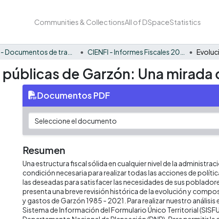
Communities & Collections
All of DSpace
Statistics
CIENFI - Documentos de trabajos, técnicos y de divulgación
CIENFI - Informes Fiscales 2021
s públicas de Garzón: Una mirada 
Documentos PDF
Resumen
Una estructura fiscal sólida en cualquier nivel de la administrac
condición necesaria para realizar todas las acciones de políti
las deseadas para satisfacer las necesidades de sus poblado
presenta una breve revisión histórica de la evolución y compos
y gastos de Garzón 1985 - 2021. Para realizar nuestro análisi
Sistema de Información del Formulario Único Territorial (SISFU
Departamento Nacional de Planeación (DNP). Para permitir la