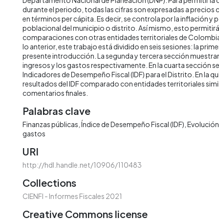
durante el periodo, todas las cifras son expresadas a precios
en términos per cápita. Es decir, se controla por la inflación y 
poblacional del municipio o distrito. Así mismo, esto permitirá 
comparaciones con otras entidades territoriales de Colombia 
lo anterior, este trabajo está dividido en seis sesiones: la prime
presente introducción. La segunda y tercera sección muestran 
ingresos y los gastos respectivamente. En la cuarta sección s
Indicadores de Desempeño Fiscal (IDF) para el Distrito. En la qu
resultados del IDF comparado con entidades territoriales simila
comentarios finales.
Palabras clave
Finanzas públicas
Índice de Desempeño Fiscal (IDF)
Evolución 
gastos
URI
http://hdl.handle.net/10906/110483
Collections
CIENFI - Informes Fiscales 2021
Creative Commons license