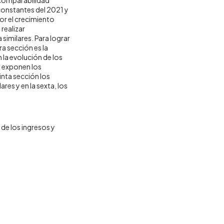
 constantes del 2021 y
por el crecimiento
realizar
similares. Para lograr
ra sección es la
la evolución de los
e exponen los
inta sección los
res y en la sexta, los
de los ingresos y