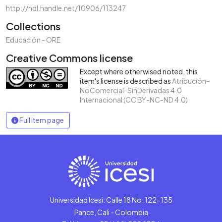
http://hdl.handle.net/10906/113247
Collections
Educación - ORE
Creative Commons license
Except where otherwised noted, this
item's license is described as
Atribución-
NoComercial-SinDerivadas 4.0
Internacional (CC BY-NC-ND 4.0)
Full item page
Universidad Icesi: Calle 18 No. 122-135
Pance, Cali - Colombia