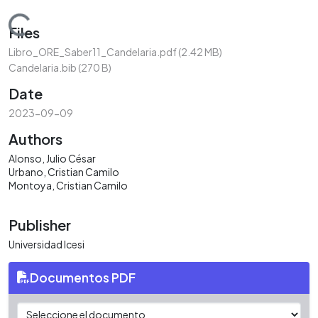
Loading...
Files
Libro_ORE_Saber11_Candelaria.pdf
(2.42 MB)
Candelaria.bib
(270 B)
Date
2023-09-09
Authors
Alonso, Julio César
Urbano, Cristian Camilo
Montoya, Cristian Camilo
Publisher
Universidad Icesi
Documentos PDF