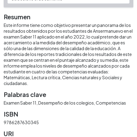
Resumen
Este informe tiene como objetivo presentar un panorama de los
resultados obtenidos por los estudiantes de Ansermanuevo en el
examen Saber 11 aplicado en el año 2022, lo cual pretende dar un
acercamiento a la medida del desempeño académico, que es
sólo una de las dimensiones de la calidad de la educación. A
diferencia de los reportes tradicionales de los resultados de este
examen que se centran en el puntaje alcanzado y su media, este
informe emplea los niveles de desempeño alcanzados por cada
estudiante en cuatro de las competencias evaluadas:
Matemáticas, Lectura crítica, Ciencias naturales y Sociales y
ciudadanas.
Palabras clave
Examen Saber 11
Desempeño de los colegios
Competencias
ISBN
9786287630345
URI