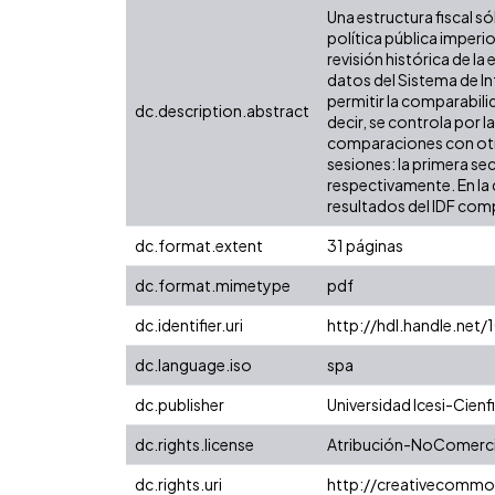
Una estructura fiscal só
política pública imper
revisión histórica de l
datos del Sistema de In
permitir la comparabili
dc.description.abstract
decir, se controla por l
comparaciones con otras
sesiones: la primera se
respectivamente. En la 
resultados del IDF comp
dc.format.extent
31 páginas
dc.format.mimetype
pdf
dc.identifier.uri
http://hdl.handle.net
dc.language.iso
spa
dc.publisher
Universidad Icesi-Cienfi
dc.rights.license
Atribución-NoComercia
dc.rights.uri
http://creativecommo