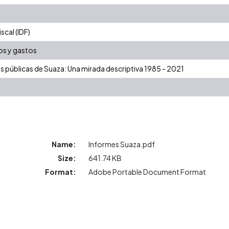
cal (IDF)
os y gastos
as públicas de Suaza: Una mirada descriptiva 1985 - 2021
Name:
Informes Suaza.pdf
Size:
641.74 KB
Format:
Adobe Portable Document Format