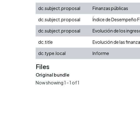
dc.subject.proposal
Finanzas públicas
dc.subject.proposal
Índice de Desempeño Fis
dc.subject.proposal
Evolución de los ingres
dc.title
Evolución de las finanz
dc.type.local
Informe
Files
Original bundle
Now showing
1 - 1 of 1