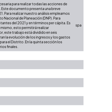
ecesaria para realizar todas las acciones de
es. Este documento presenta una breve
21. Para realizar nuestro análisis empleamos
to Nacional de Planeación (DNP). Para
tantes del 2021 y en términos per cápita. Es
spa
í mismo, esto permitirá realizar
, este trabajo está dividido en seis
an la evolución de los ingresos y los gastos
ra el Distrito. En la quinta sección los
ios finales.