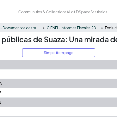
Communities & Collections
All of DSpace
Statistics
CIENFI - Documentos de trabajos, técnicos y de divulgación
CIENFI - Informes Fiscales 2021
s públicas de Suaza: Una mirada de
Simple item page
A
Z
Z