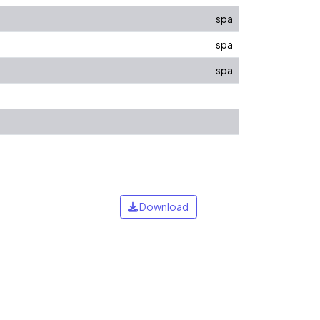
spa
spa
spa
Download