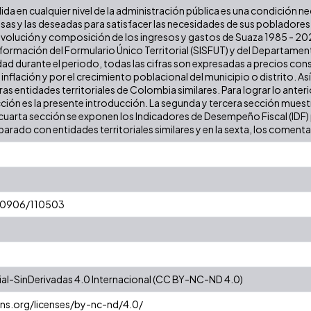
lida en cualquier nivel de la administración pública es una condición n
iosas y las deseadas para satisfacer las necesidades de sus poblador
a evolución y composición de los ingresos y gastos de Suaza 1985 - 20
formación del Formulario Único Territorial (SISFUT) y del Departamen
dad durante el periodo, todas las cifras son expresadas a precios cons
a inflación y por el crecimiento poblacional del municipio o distrito. As
 entidades territoriales de Colombia similares. Para lograr lo anterior
cción es la presente introducción. La segunda y tercera sección muestr
cuarta sección se exponen los Indicadores de Desempeño Fiscal (IDF) pa
arado con entidades territoriales similares y en la sexta, los comentar
/10906/110503
l-SinDerivadas 4.0 Internacional (CC BY-NC-ND 4.0)
ns.org/licenses/by-nc-nd/4.0/