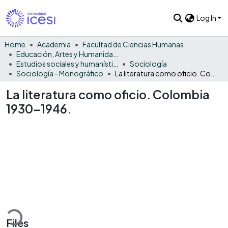
Log In
Home
Academia
Facultad de Ciencias Humanas
Educación, Artes y Humanidades
Estudios sociales y humanísticos
Sociología
Sociología - Monográfico
La literatura como oficio. Colombia 1930-1946.
La literatura como oficio. Colombia
1930-1946.
ading...
Files