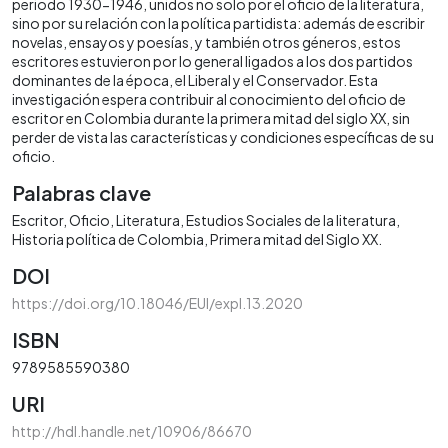
periodo 1930-1946, unidos no solo por el oficio de la literatura,
sino por su relación con la política partidista: además de escribir
novelas, ensayos y poesías, y también otros géneros, estos
escritores estuvieron por lo general ligados a los dos partidos
dominantes de la época, el Liberal y el Conservador. Esta
investigación espera contribuir al conocimiento del oficio de
escritor en Colombia durante la primera mitad del siglo XX, sin
perder de vista las características y condiciones específicas de su
oficio.
Palabras clave
Escritor
Oficio
Literatura
Estudios Sociales de la literatura
Historia política de Colombia
Primera mitad del Siglo XX.
DOI
https://doi.org/10.18046/EUI/expl.13.2020
ISBN
9789585590380
URI
http://hdl.handle.net/10906/86670