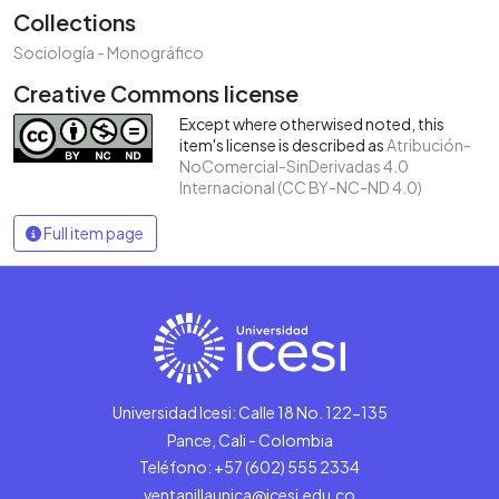
Collections
Sociología - Monográfico
Creative Commons license
Except where otherwised noted, this
item's license is described as
Atribución-
NoComercial-SinDerivadas 4.0
Internacional (CC BY-NC-ND 4.0)
Full item page
Universidad Icesi: Calle 18 No. 122-135
Pance, Cali - Colombia
Teléfono: +57 (602) 555 2334
ventanillaunica@icesi.edu.co