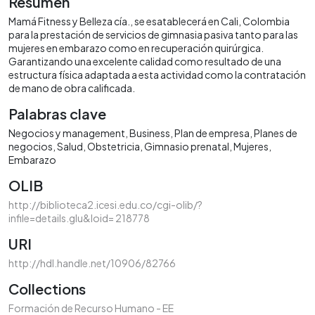
Resumen
Mamá Fitness y Belleza cía., se esatablecerá en Cali, Colombia
para la prestación de servicios de gimnasia pasiva tanto para las
mujeres en embarazo como en recuperación quirúrgica.
Garantizando una excelente calidad como resultado de una
estructura física adaptada a esta actividad como la contratación
de mano de obra calificada.
Palabras clave
Negocios y management
Business
Plan de empresa
Planes de
negocios
Salud
Obstetricia
Gimnasio prenatal
Mujeres
Embarazo
OLIB
http://biblioteca2.icesi.edu.co/cgi-olib/?
infile=details.glu&loid= 218778
URI
http://hdl.handle.net/10906/82766
Collections
Formación de Recurso Humano - EE