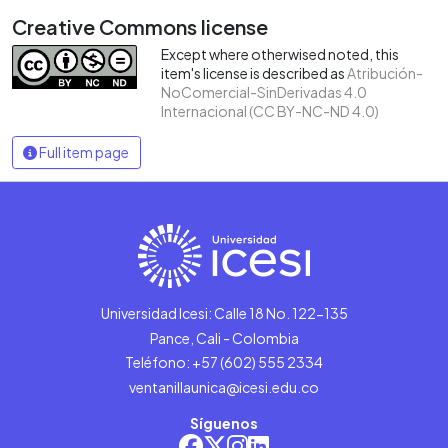
Creative Commons license
Except where otherwised noted, this
item's license is described as
Atribución-
NoComercial-SinDerivadas 4.0
Internacional (CC BY-NC-ND 4.0)
Full item page
Universidad Icesi: Calle 18 No. 122-135
Pance, Cali - Colombia
Teléfono: +57 (602) 555 2334
ventanillaunica@icesi.edu.co
Síguenos