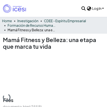
Log In
Home
Investigación
CDEE - Espíritu Empresarial
Formación de Recurso Humano - EE
Mamá Fitness y Belleza: una etapa que marca tu vida
Mamá Fitness y Belleza: una etapa
que marca tu vida
Loading...
Files
documento.html
(355 B)