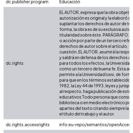
dc.publisher.program
Educación
EL AUTOR, expresa que la obra objeto 
autorización es original y la elaboró si
suplantar los derechos de autor de terc
forma, la obra es de su exclusiva autorí
titularidad sobre éste. PARÁGRAFO: e
o acción por parte de un tercero refer
derechos de autor sobre el artículo, fo
cuestión, EL AUTOR, asumirá la respon
y saldrá en defensa de los derechos a
dc.rights
para todos los efectos, la Universidad 
como un tercero de buena fe. Esta aut
permite a la Universidad Icesi, de forma
para que en los términos establecidos 
1982, la Ley 44 de 1993, leyes y jurisp
al respecto, haga publicación de este 
educativos Todo persona que consulte
biblioteca o en medio electrónico po
apartes del texto citando siempre la fu
el título del trabajo y el autor.
dc.rights.accessrights
info:eu-repo/semantics/openAccess