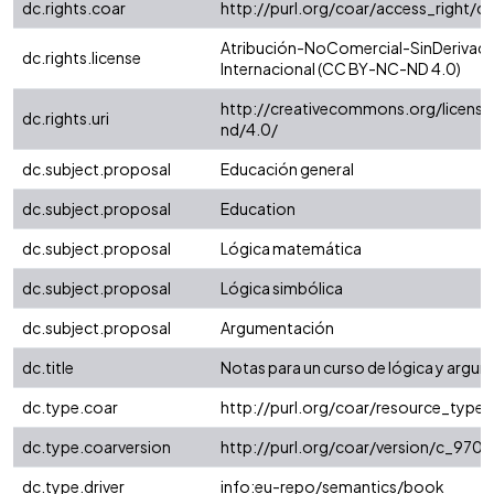
dc.rights.coar
http://purl.org/coar/access_right/c
Atribución-NoComercial-SinDerivada
dc.rights.license
Internacional (CC BY-NC-ND 4.0)
http://creativecommons.org/license
dc.rights.uri
nd/4.0/
dc.subject.proposal
Educación general
dc.subject.proposal
Education
dc.subject.proposal
Lógica matemática
dc.subject.proposal
Lógica simbólica
dc.subject.proposal
Argumentación
dc.title
Notas para un curso de lógica y argu
dc.type.coar
http://purl.org/coar/resource_type
dc.type.coarversion
http://purl.org/coar/version/c_97
dc.type.driver
info:eu-repo/semantics/book