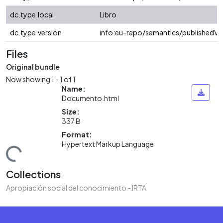
dc.type.local
Libro
dc.type.version
info:eu-repo/semantics/publishedVe
Files
Original bundle
Now showing
1 - 1 of 1
Name:
Documento.html
Size:
337 B
Format:
Hypertext Markup Language
ading...
Collections
Apropiación social del conocimiento - IRTA