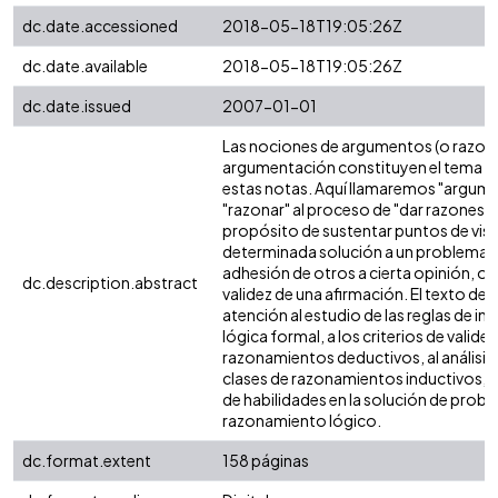
dc.date.accessioned
2018-05-18T19:05:26Z
dc.date.available
2018-05-18T19:05:26Z
dc.date.issued
2007-01-01
Las nociones de argumentos (o razon
argumentación constituyen el tema f
estas notas. Aquí llamaremos "argume
"razonar" al proceso de "dar razones" 
propósito de sustentar puntos de vista,
determinada solución a un problema, 
adhesión de otros a cierta opinión, o d
dc.description.abstract
validez de una afirmación. El texto ded
atención al estudio de las reglas de inf
lógica formal, a los criterios de validez
razonamientos deductivos, al análisis
clases de razonamientos inductivos, y 
de habilidades en la solución de prob
razonamiento lógico.
dc.format.extent
158 páginas