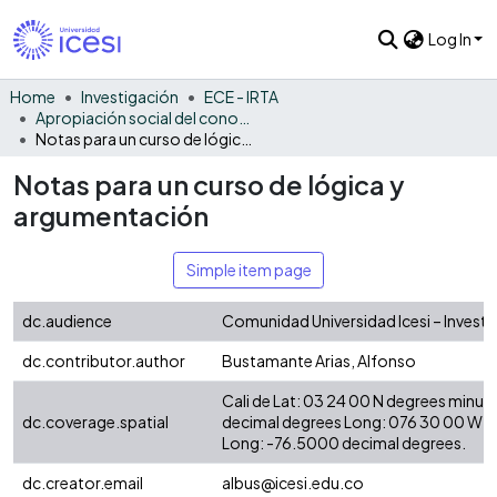
Log In
Home
Investigación
ECE - IRTA
Apropiación social del conocimiento - IRTA
Notas para un curso de lógica y argumentación
Notas para un curso de lógica y
argumentación
Simple item page
dc.audience
Comunidad Universidad Icesi – Invest
dc.contributor.author
Bustamante Arias, Alfonso
Cali de Lat: 03 24 00 N degrees minut
dc.coverage.spatial
decimal degrees Long: 076 30 00 W d
Long: -76.5000 decimal degrees.
dc.creator.email
albus@icesi.edu.co