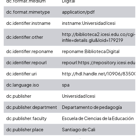
dc.format.medium
Digital
dc.format.mimetype
application/pdf
dc.identifier.instname
instname:Universidad Icesi
http://biblioteca2.icesi.edu.co/cgi-o
dc.identifier.other
infile=details.glu&loid=179219
dc.identifier.reponame
reponame:Biblioteca Digital
dc.identifier.repourl
repourl:https://repository.icesi.edu.
dc.identifier.uri
http://hdl.handle.net/10906/83500
dc.language.iso
spa
dc.publisher
Universidad Icesi
dc.publisher.department
Departamento de pedagogía
dc.publisher.faculty
Escuela de Ciencias de la Educación
dc.publisher.place
Santiago de Cali