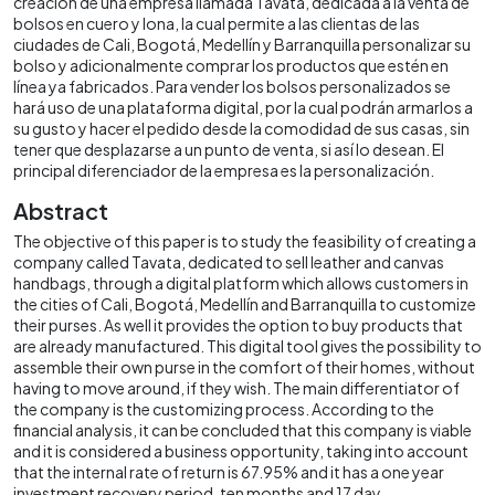
creación de una empresa llamada Tavata, dedicada a la venta de
bolsos en cuero y lona, la cual permite a las clientas de las
ciudades de Cali, Bogotá, Medellín y Barranquilla personalizar su
bolso y adicionalmente comprar los productos que estén en
línea ya fabricados. Para vender los bolsos personalizados se
hará uso de una plataforma digital, por la cual podrán armarlos a
su gusto y hacer el pedido desde la comodidad de sus casas, sin
tener que desplazarse a un punto de venta, si así lo desean. El
principal diferenciador de la empresa es la personalización.
Abstract
The objective of this paper is to study the feasibility of creating a
company called Tavata, dedicated to sell leather and canvas
handbags, through a digital platform which allows customers in
the cities of Cali, Bogotá, Medellín and Barranquilla to customize
their purses. As well it provides the option to buy products that
are already manufactured. This digital tool gives the possibility to
assemble their own purse in the comfort of their homes, without
having to move around, if they wish. The main differentiator of
the company is the customizing process. According to the
financial analysis, it can be concluded that this company is viable
and it is considered a business opportunity, taking into account
that the internal rate of return is 67.95% and it has a one year
investment recovery period, ten months and 17 day