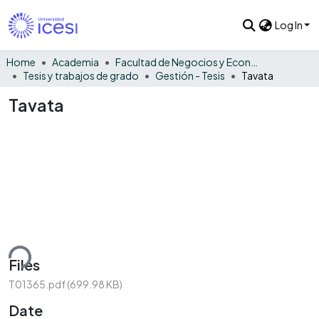
Log In
Home
Academia
Facultad de Negocios y Economía
Tesis y trabajos de grado
Gestión - Tesis
Tavata
Tavata
ding...
Files
T01365.pdf
(699.98 KB)
Date