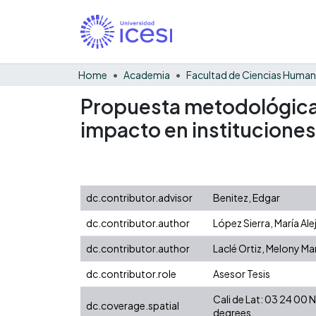
Home
Academia
Facultad de Ciencias Huma
Propuesta metodológica p
impacto en instituciones
dc.contributor.advisor
Benitez, Edgar
dc.contributor.author
López Sierra, María Al
dc.contributor.author
Laclé Ortiz, Melony Ma
dc.contributor.role
Asesor Tesis
Cali de Lat: 03 24 00
dc.coverage.spatial
degrees.