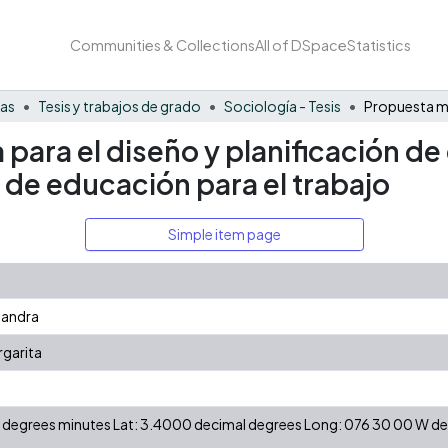
Communities & Collections
All of DSpace
Statistics
nas
Tesis y trabajos de grado
Sociología - Tesis
ara el diseño y planificación de
 de educación para el trabajo
Simple item page
ejandra
rgarita
 N degrees minutes Lat: 3.4000 decimal degrees Long: 076 30 00 W 