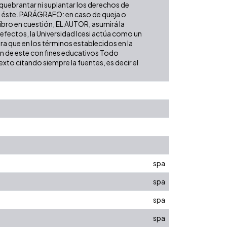
 quebrantar ni suplantar los derechos de
obre éste. PARÁGRAFO: en caso de queja o
libro en cuestión, EL AUTOR, asumirá la
 efectos, la Universidad Icesi actúa como un
ara que en los términos establecidos en la
ión de este con fines educativos Todo
xto citando siempre la fuentes, es decir el
spa
spa
spa
spa