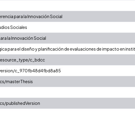
erencia para la Innovación Social
dios Sociales
ara la Innovación Social
 para el diseño y planificación de evaluaciones de impacto en insti
/resource_type/c_bdcc
r/version/c_970fb48d4fbd8a85
cs/masterThesis
cs/publishedVersion