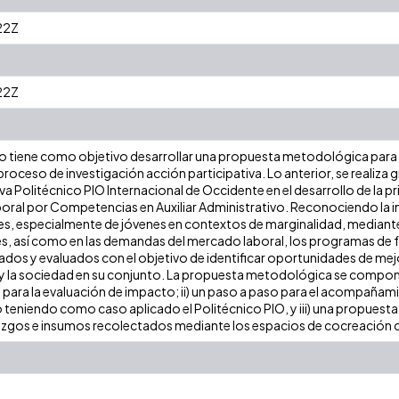
22Z
22Z
 tiene como objetivo desarrollar una propuesta metodológica para el
oceso de investigación acción participativa. Lo anterior, se realiza
iva Politécnico PIO Internacional de Occidente en el desarrollo de la 
ral por Competencias en Auxiliar Administrativo. Reconociendo la i
es, especialmente de jóvenes en contextos de marginalidad, median
es, así como en las demandas del mercado laboral, los programas de 
os y evaluados con el objetivo de identificar oportunidades de mejor
y la sociedad en su conjunto. La propuesta metodológica se compone d
para la evaluación de impacto; ii) un paso a paso para el acompañamie
teniendo como caso aplicado el Politécnico PIO, y iii) una propuesta
lazgos e insumos recolectados mediante los espacios de cocreación co