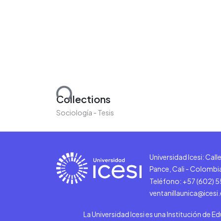
Loading...
Collections
Sociología - Tesis
Universidad Icesi: Cal
Pance, Cali - Colombi
Teléfono: +57 (602) 
ventanillaunica@icesi
La Universidad Icesi es una Institución de E