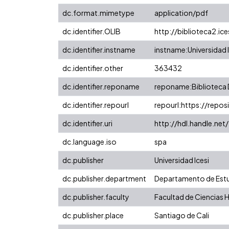
dc.format.mimetype
application/pdf
dc.identifier.OLIB
http://biblioteca2.ic
dc.identifier.instname
instname:Universidad I
dc.identifier.other
363432
dc.identifier.reponame
reponame:Biblioteca D
dc.identifier.repourl
repourl:https://reposi
dc.identifier.uri
http://hdl.handle.ne
dc.language.iso
spa
dc.publisher
Universidad Icesi
dc.publisher.department
Departamento de Estu
dc.publisher.faculty
Facultad de Ciencias
dc.publisher.place
Santiago de Cali