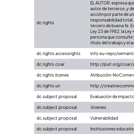
EL AUTOR, expresa que 
autor de terceros, y de
acción por parte de un 
responsabilidad total,
dc.rights
tercero de buena fe. Es
Ley 23 de 1982, la Ley
persona que consulte y
título del trabajo y el a
dc.rights.accessrights
info:eu-repo/semant
dc.rights.coar
http://purl.org/coar
dc.rights.license
Atribución-NoComerci
dc.rights.uri
http://creativecomm
dc.subject.proposal
Evaluación de impact
dc.subject.proposal
Jóvenes
dc.subject.proposal
Vulnerabilidad
dc.subject.proposal
Instituciones educativ