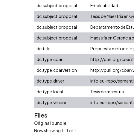
dc.subject.proposal
Empleabilidad
dc.subject.proposal
Tesis de Maestría en G
dc.subject.proposal
Departamento de Estu
dc.subject.proposal
Maestría en Gerencia p
dc.title
Propuesta metodológica
dc.type.coar
http://purl.org/coar
dc.type.coarversion
http://purl.org/coa
dc.type.driver
info:eu-repo/semanti
dc.type.local
Tesis de maestría
dc.type.version
info:eu-repo/semanti
Files
Original bundle
Now showing
1 - 1 of 1