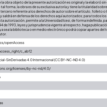
la obra objeto de la presente autorización es original y la elaboró sin
 tal forma, la obra es de su exclusiva autoría y tiene la titularidad s
tercero referente a los derechos de autor sobre el artículo, folleto o 
 y saldrá en defensa de los derechos aquí autorizados; para todos los
ta autorización, permite a la Universidad Icesi, de forma indefinida, p
 44 de 1993, leyes y jurisprudencia vigente al respecto, haga publicac
a sea la biblioteca o en medio electrónico podrá copiar apartes del te
utor.
ics/openAccess
/access_right/c_abf2
al-SinDerivadas 4.0 Internacional (CC BY-NC-ND 4.0)
ons.org/licenses/by-nc-nd/4.0/
o
as