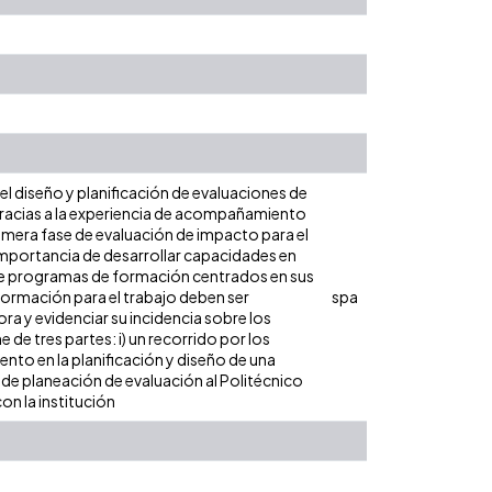
 diseño y planificación de evaluaciones de
 gracias a la experiencia de acompañamiento
primera fase de evaluación de impacto para el
mportancia de desarrollar capacidades en
te programas de formación centrados en sus
formación para el trabajo deben ser
spa
a y evidenciar su incidencia sobre los
e tres partes: i) un recorrido por los
nto en la planificación y diseño de una
 de planeación de evaluación al Politécnico
n la institución