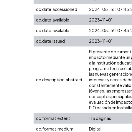
dc.date.accessioned
2024-08-16T07:43:
dc.date.available
2023-11-01
dc.date.available
2024-08-16T07:43:
dc.date.issued
2023-11-01
El presente documento
impacto mediante un pr
a la institución educat
programa Técnico Labo
las nuevas generacion
dc.description.abstract
intereses y necesidad
constantemente validad
jóvenes, las empresas 
conceptos principales 
evaluación de impacto 
PIO basada en los hal
dc.format.extent
115 páginas
dc.format.medium
Digital