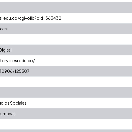
esi.edu.co/cgi-olib?oid=363432
cesi
igital
tory.icesi.edu.co/
t/10906/125507
dios Sociales
 Humanas