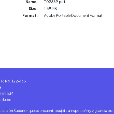
Name:
T02839.pdf
Size:
1.69 MB
Format:
Adobe Portable Document Format
le 18 No. 122-135
a
555 2334
.edu.co
ducación Superior que se encuentra sujeta a inspección y vigilancia po