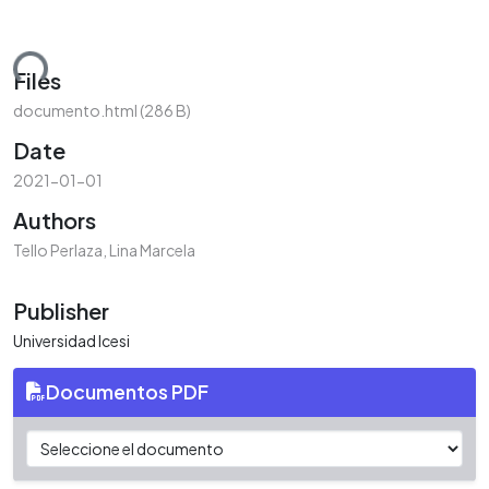
ding...
Files
documento.html
(286 B)
Date
2021-01-01
Authors
Tello Perlaza, Lina Marcela
Publisher
Universidad Icesi
Documentos PDF