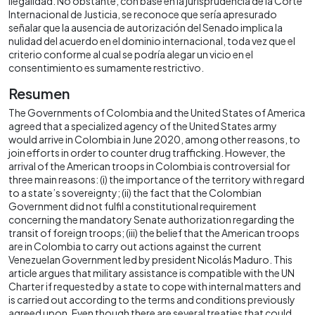
ilegalidad. No obstante, con base en la jurisprudencia de la Corte
Internacional de Justicia, se reconoce que sería apresurado
señalar que la ausencia de autorización del Senado implica la
nulidad del acuerdo en el dominio internacional, toda vez que el
criterio conforme al cual se podría alegar un vicio en el
consentimiento es sumamente restrictivo.
Resumen
The Governments of Colombia and the United States of America
agreed that a specialized agency of the United States army
would arrive in Colombia in June 2020, among other reasons, to
join efforts in order to counter drug trafficking. However, the
arrival of the American troops in Colombia is controversial for
three main reasons: (i) the importance of the territory with regard
to a state’s sovereignty; (ii) the fact that the Colombian
Government did not fulfil a constitutional requirement
concerning the mandatory Senate authorization regarding the
transit of foreign troops; (iii) the belief that the American troops
are in Colombia to carry out actions against the current
Venezuelan Government led by president Nicolás Maduro. This
article argues that military assistance is compatible with the UN
Charter if requested by a state to cope with internal matters and
is carried out according to the terms and conditions previously
agreed upon. Even though there are several treaties that could