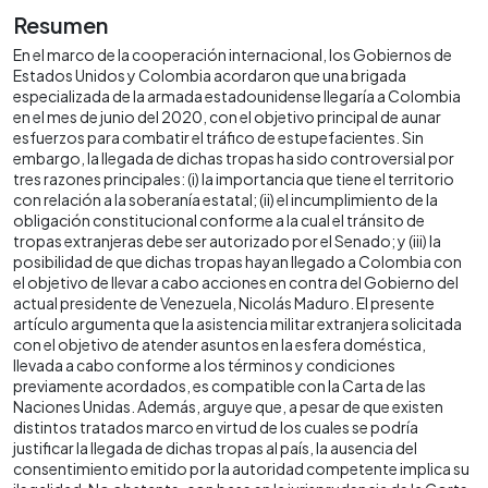
Resumen
En el marco de la cooperación internacional, los Gobiernos de
Estados Unidos y Colombia acordaron que una brigada
especializada de la armada estadounidense llegaría a Colombia
en el mes de junio del 2020, con el objetivo principal de aunar
esfuerzos para combatir el tráfico de estupefacientes. Sin
embargo, la llegada de dichas tropas ha sido controversial por
tres razones principales: (i) la importancia que tiene el territorio
con relación a la soberanía estatal; (ii) el incumplimiento de la
obligación constitucional conforme a la cual el tránsito de
tropas extranjeras debe ser autorizado por el Senado; y (iii) la
posibilidad de que dichas tropas hayan llegado a Colombia con
el objetivo de llevar a cabo acciones en contra del Gobierno del
actual presidente de Venezuela, Nicolás Maduro. El presente
artículo argumenta que la asistencia militar extranjera solicitada
con el objetivo de atender asuntos en la esfera doméstica,
llevada a cabo conforme a los términos y condiciones
previamente acordados, es compatible con la Carta de las
Naciones Unidas. Además, arguye que, a pesar de que existen
distintos tratados marco en virtud de los cuales se podría
justificar la llegada de dichas tropas al país, la ausencia del
consentimiento emitido por la autoridad competente implica su