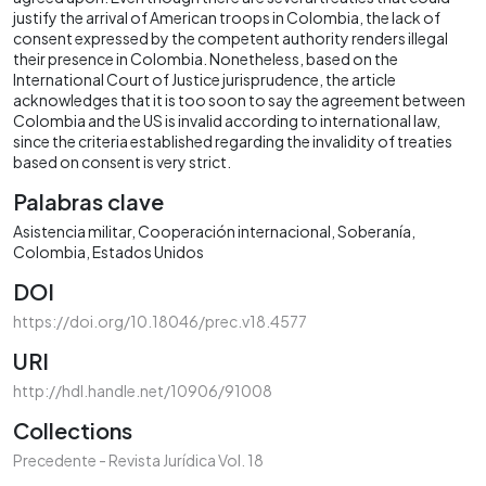
justify the arrival of American troops in Colombia, the lack of
consent expressed by the competent authority renders illegal
their presence in Colombia. Nonetheless, based on the
International Court of Justice jurisprudence, the article
acknowledges that it is too soon to say the agreement between
Colombia and the US is invalid according to international law,
since the criteria established regarding the invalidity of treaties
based on consent is very strict.
Palabras clave
Asistencia militar
Cooperación internacional
Soberanía
Colombia
Estados Unidos
DOI
https://doi.org/10.18046/prec.v18.4577
URI
http://hdl.handle.net/10906/91008
Collections
Precedente - Revista Jurídica Vol. 18