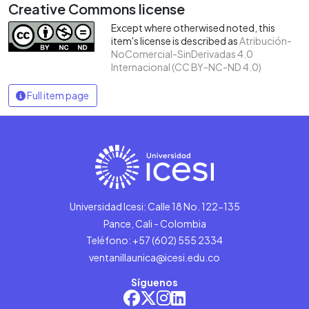
Creative Commons license
Except where otherwised noted, this
item's license is described as
Atribución-
NoComercial-SinDerivadas 4.0
Internacional (CC BY-NC-ND 4.0)
Full item page
Universidad Icesi: Calle 18 No. 122-135
Pance, Cali - Colombia
Teléfono: +57 (602) 555 2334
ventanillaunica@icesi.edu.co
Síguenos