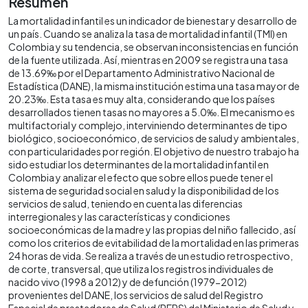
Resumen
La mortalidad infantil es un indicador de bienestar y desarrollo de
un país. Cuando se analiza la tasa de mortalidad infantil (TMI) en
Colombia y su tendencia, se observan inconsistencias en función
de la fuente utilizada. Así, mientras en 2009 se registra una tasa
de 13.69‰ por el Departamento Administrativo Nacional de
Estadística (DANE), la misma institución estima una tasa mayor de
20.23‰. Esta tasa es muy alta, considerando que los países
desarrollados tienen tasas no mayores a 5.0‰. El mecanismo es
multifactorial y complejo, interviniendo determinantes de tipo
biológico, socioeconómico, de servicios de salud y ambientales,
con particularidades por región. El objetivo de nuestro trabajo ha
sido estudiar los determinantes de la mortalidad infantil en
Colombia y analizar el efecto que sobre ellos puede tener el
sistema de seguridad social en salud y la disponibilidad de los
servicios de salud, teniendo en cuenta las diferencias
interregionales y las características y condiciones
socioeconómicas de la madre y las propias del niño fallecido, así
como los criterios de evitabilidad de la mortalidad en las primeras
24 horas de vida. Se realiza a través de un estudio retrospectivo,
de corte, transversal, que utiliza los registros individuales de
nacido vivo (1998 a 2012) y de defunción (1979-2012)
provenientes del DANE, los servicios de salud del Registro
Especial de prestadores de Salud (REPS) del Ministerio de Salud y