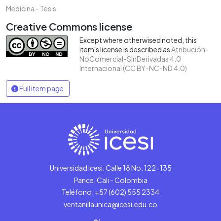
Medicina - Tesis
Creative Commons license
Except where otherwised noted, this
item's license is described as
Atribución-
NoComercial-SinDerivadas 4.0
Internacional (CC BY-NC-ND 4.0)
Full item page
Universidad Icesi: Calle 18 No. 122-135
Pance, Cali - Colombia
Teléfono: +57 (602) 555 2334
ventanillaunica@icesi.edu.co