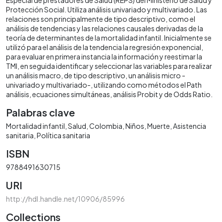
Protección Social. Utiliza análisis univariado y multivariado. Las
relaciones son principalmente de tipo descriptivo, como el
análisis de tendencias y las relaciones causales derivadas de la
teoría de determinantes de la mortalidad infantil. Inicialmente se
utilizó para el análisis de la tendencia la regresión exponencial,
para evaluar en primera instancia la información y reestimar la
TMI, en seguida identificar y seleccionar las variables para realizar
un análisis macro, de tipo descriptivo, un análisis micro -
univariado y multivariado-, utilizando como métodos el Path
análisis, ecuaciones simultáneas, análisis Probit y de Odds Ratio.
Palabras clave
Mortalidad infantil
Salud
Colombia
Niños
Muerte
Asistencia
sanitaria
Política sanitaria
ISBN
9788491630715
URI
http://hdl.handle.net/10906/85996
Collections