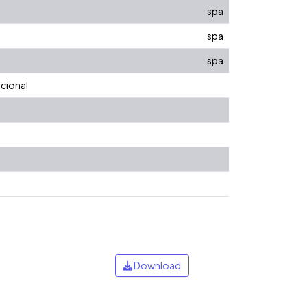
spa
spa
spa
ucional
Download