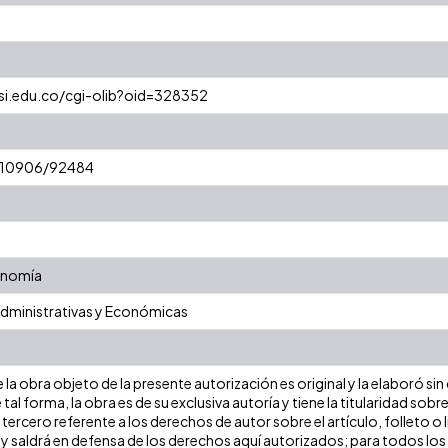
esi.edu.co/cgi-olib?oid=328352
t/10906/92484
onomía
Administrativas y Económicas
la obra objeto de la presente autorización es original y la elaboró sin
 tal forma, la obra es de su exclusiva autoría y tiene la titularidad s
tercero referente a los derechos de autor sobre el artículo, folleto o 
 y saldrá en defensa de los derechos aquí autorizados; para todos los