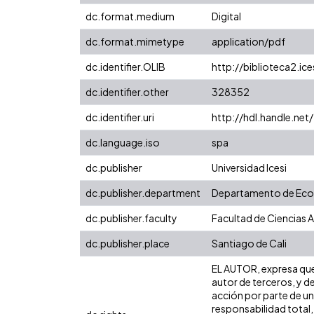
dc.format.medium
Digital
dc.format.mimetype
application/pdf
dc.identifier.OLIB
http://biblioteca2.ic
dc.identifier.other
328352
dc.identifier.uri
http://hdl.handle.ne
dc.language.iso
spa
dc.publisher
Universidad Icesi
dc.publisher.department
Departamento de Ec
dc.publisher.faculty
Facultad de Ciencias 
dc.publisher.place
Santiago de Cali
EL AUTOR, expresa que 
autor de terceros, y de
acción por parte de un 
responsabilidad total,