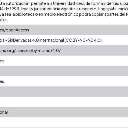
ta autorización, permite a la Universidad Icesi, de forma indefinida, p
 44 de 1993, leyes y jurisprudencia vigente al respecto, haga publicac
a sea la biblioteca o en medio electrónico podrá copiar apartes del te
utor.
ics/openAccess
al-SinDerivadas 4.0 Internacional (CC BY-NC-ND 4.0)
ons.org/licenses/by-nc-nd/4.0/
les
es
ional