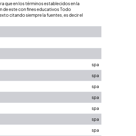
ara que en los términos establecidos en la
ión de este con fines educativos Todo
xto citando siempre la fuentes, es decir el
spa
spa
spa
spa
spa
spa
spa