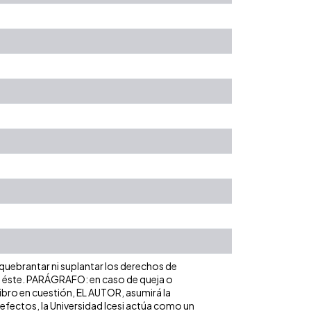
 quebrantar ni suplantar los derechos de
obre éste. PARÁGRAFO: en caso de queja o
libro en cuestión, EL AUTOR, asumirá la
 efectos, la Universidad Icesi actúa como un