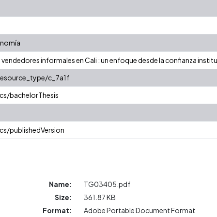
onomía
 vendedores informales en Cali : un enfoque desde la confianza instit
/resource_type/c_7a1f
cs/bachelorThesis
cs/publishedVersion
Name:
TG03405.pdf
Size:
361.87 KB
Format:
Adobe Portable Document Format