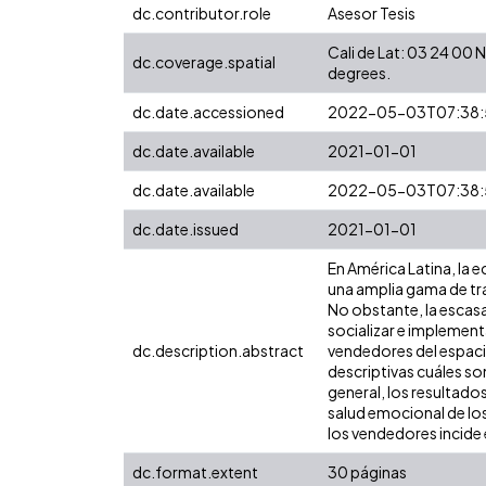
dc.contributor.role
Asesor Tesis
Cali de Lat: 03 24 00
dc.coverage.spatial
degrees.
dc.date.accessioned
2022-05-03T07:38:
dc.date.available
2021-01-01
dc.date.available
2022-05-03T07:38:
dc.date.issued
2021-01-01
En América Latina, la 
una amplia gama de tra
No obstante, la escasa
socializar e implement
dc.description.abstract
vendedores del espacio
descriptivas cuáles son
general, los resultados
salud emocional de los 
los vendedores incide 
dc.format.extent
30 páginas