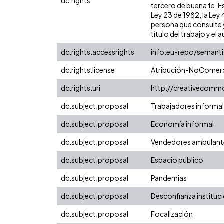
dc.rights
tercero de buena fe. Es
Ley 23 de 1982, la Ley
persona que consulte y
título del trabajo y el a
dc.rights.accessrights
info:eu-repo/semant
dc.rights.license
Atribución-NoComerci
dc.rights.uri
http://creativecomm
dc.subject.proposal
Trabajadores informa
dc.subject.proposal
Economía informal
dc.subject.proposal
Vendedores ambulant
dc.subject.proposal
Espacio público
dc.subject.proposal
Pandemias
dc.subject.proposal
Desconfianza instituc
dc.subject.proposal
Focalización