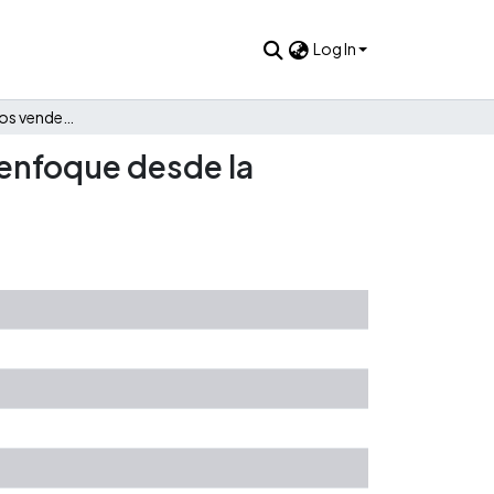
Log In
Caracterización de los vendedores informales en Cali : un enfoque desde la confianza institucional
 enfoque desde la