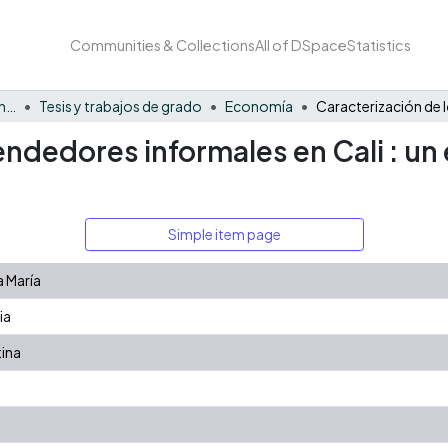
Communities & Collections
All of DSpace
Statistics
Facultad de Negocios y Economía
Tesis y trabajos de grado
Economía
endedores informales en Cali : un
Simple item page
a María
ia
tina