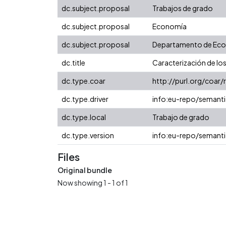
dc.subject.proposal
Trabajos de grado
dc.subject.proposal
Economía
dc.subject.proposal
Departamento de Ec
dc.title
Caracterización de los
dc.type.coar
http://purl.org/coar
dc.type.driver
info:eu-repo/semanti
dc.type.local
Trabajo de grado
dc.type.version
info:eu-repo/semanti
Files
Original bundle
Now showing
1 - 1 of 1