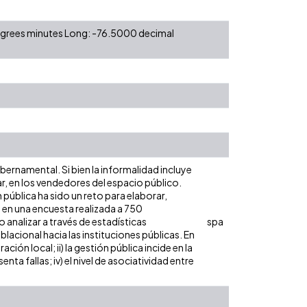
degrees minutes Long: -76.5000 decimal
bernamental. Si bien la informalidad incluye
r, en los vendedores del espacio público.
 pública ha sido un reto para elaborar,
e en una encuesta realizada a 750
analizar a través de estadísticas
spa
lacional hacia las instituciones públicas. En
ión local; ii) la gestión pública incide en la
ta fallas; iv) el nivel de asociatividad entre