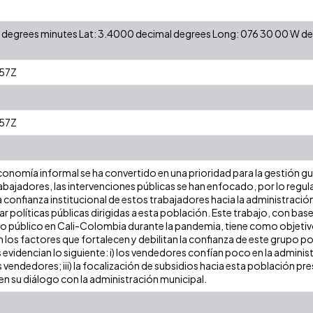
 N degrees minutes Lat: 3.4000 decimal degrees Long: 076 30 00 W 
57Z
57Z
economía informal se ha convertido en una prioridad para la gestión gu
bajadores, las intervenciones públicas se han enfocado, por lo regula
 confianza institucional de estos trabajadores hacia la administración
ar políticas públicas dirigidas a esta población. Este trabajo, con bas
 público en Cali-Colombia durante la pandemia, tiene como objetivo 
 los factores que fortalecen y debilitan la confianza de este grupo pob
 evidencian lo siguiente: i) los vendedores confían poco en la administrac
vendedores; iii) la focalización de subsidios hacia esta población presen
en su diálogo con la administración municipal.