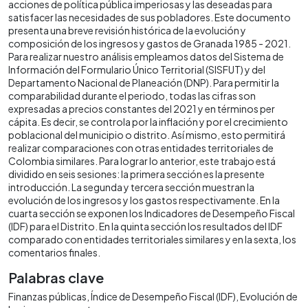
acciones de política pública imperiosas y las deseadas para
satisfacer las necesidades de sus pobladores. Este documento
presenta una breve revisión histórica de la evolución y
composición de los ingresos y gastos de Granada 1985 - 2021.
Para realizar nuestro análisis empleamos datos del Sistema de
Información del Formulario Único Territorial (SISFUT) y del
Departamento Nacional de Planeación (DNP). Para permitir la
comparabilidad durante el periodo, todas las cifras son
expresadas a precios constantes del 2021 y en términos per
cápita. Es decir, se controla por la inflación y por el crecimiento
poblacional del municipio o distrito. Así mismo, esto permitirá
realizar comparaciones con otras entidades territoriales de
Colombia similares. Para lograr lo anterior, este trabajo está
dividido en seis sesiones: la primera sección es la presente
introducción. La segunda y tercera sección muestran la
evolución de los ingresos y los gastos respectivamente. En la
cuarta sección se exponen los Indicadores de Desempeño Fiscal
(IDF) para el Distrito. En la quinta sección los resultados del IDF
comparado con entidades territoriales similares y en la sexta, los
comentarios finales.
Palabras clave
Finanzas públicas
Índice de Desempeño Fiscal (IDF)
Evolución de