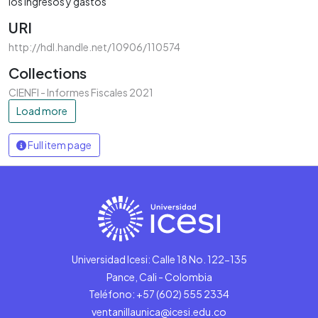
los ingresos y gastos
URI
http://hdl.handle.net/10906/110574
Collections
CIENFI - Informes Fiscales 2021
Load more
Full item page
Universidad Icesi: Calle 18 No. 122-135
Pance, Cali - Colombia
Teléfono: +57 (602) 555 2334
ventanillaunica@icesi.edu.co