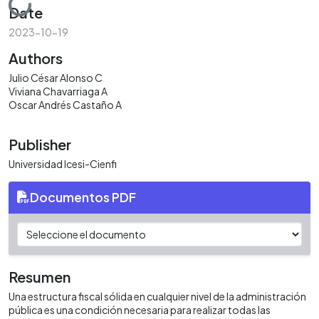
Loading...
Date
2023-10-19
Authors
Julio César Alonso C
Viviana Chavarriaga A
Oscar Andrés Castaño A
Publisher
Universidad Icesi-Cienfi
Documentos PDF
Resumen
Una estructura fiscal sólida en cualquier nivel de la administración
pública es una condición necesaria para realizar todas las