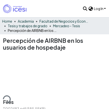
Log In
Home
Academia
Facultad de Negocios y Economía
Tesis y trabajos de grado
Mercadeo - Tesis
Percepción de AIRBNB en los usuarios de hospedaje
Percepción de AIRBNB en los
usuarios de hospedaje
ding...
Files
TG02483.pdf
(585.59 KB)