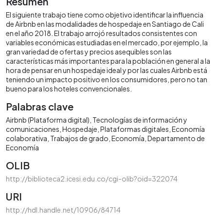
Resumen
El siguiente trabajo tiene como objetivo identificar la influencia
de Airbnb en las modalidades de hospedaje en Santiago de Cali
en el año 2018. El trabajo arrojó resultados consistentes con
variables económicas estudiadas en el mercado, por ejemplo, la
gran variedad de ofertas y precios asequibles son las
características más importantes para la población en general a la
hora de pensar en un hospedaje ideal y por las cuales Airbnb está
teniendo un impacto positivo en los consumidores, pero no tan
bueno para los hoteles convencionales.
Palabras clave
Airbnb (Plataforma digital)
Tecnologías de información y
comunicaciones
Hospedaje
Plataformas digitales
Economía
colaborativa
Trabajos de grado
Economía
Departamento de
Economía
OLIB
http://biblioteca2.icesi.edu.co/cgi-olib?oid=322074
URI
http://hdl.handle.net/10906/84714