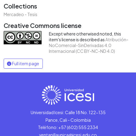
Collections
Mercadeo - Tesis
Creative Commons license
Except where otherwised noted, this
item's license is described as
Atribución-
NoComercial-SinDerivadas 4.0
Internacional (CC BY-NC-ND 4.0)
Full item page
Universidad Icesi: Calle 18 No. 122-135
Pance, Cali - Colombia
Teléfono: +57 (602) 555 2334
ventanillaunica@icesi.edu.co