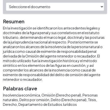
Resumen
En la investigación se identificaron los antecedentes legales y
doctrinales de la figura penal y sus correlativos en el estatuto
tributario, determinando el marco legal, doctrinal y las posturas
de la jurisprudencia nacional al respecto. Posteriormente se
analizaron los alcances de la insolvencia de la persona natural o
jurídica como causal de eximente de responsabilidad penal
derivada de la Omisión del agente retenedor o recaudador. El
método utilizado fue la investigación histórica y el método
sintético en los elementos de las figuras en cuestión, y así
comprender los alcances de la insolvencia como causal de
eximente de responsabilidad del delito de omisión del agente
retenedor o recaudador.
Palabras clave
Insolvencia económica
Omisión (Derecho penal)
Personas
naturales
Delito por omisión
Delito (Derecho penal)
Tésis
Derecho
Departamento de Estudios Jurídicos