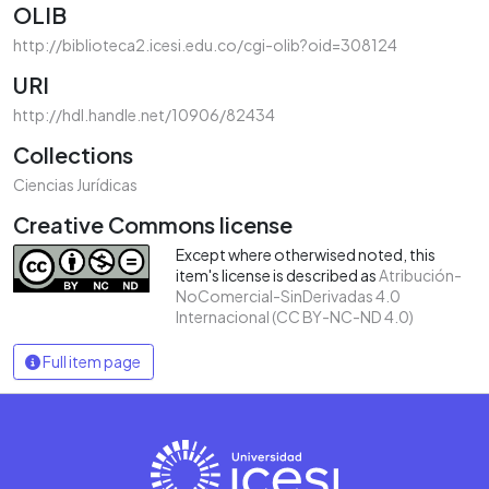
OLIB
http://biblioteca2.icesi.edu.co/cgi-olib?oid=308124
URI
http://hdl.handle.net/10906/82434
Collections
Ciencias Jurídicas
Creative Commons license
Except where otherwised noted, this
item's license is described as
Atribución-
NoComercial-SinDerivadas 4.0
Internacional (CC BY-NC-ND 4.0)
Full item page