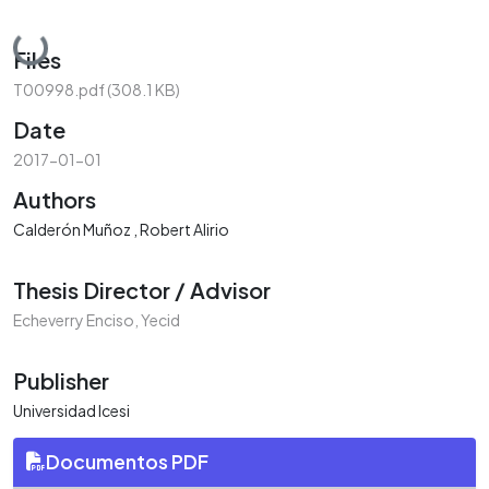
Loading...
Files
T00998.pdf
(308.1 KB)
Date
2017-01-01
Authors
Calderón Muñoz , Robert Alirio
Thesis Director / Advisor
Echeverry Enciso, Yecid
Publisher
Universidad Icesi
Documentos PDF