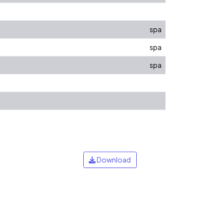
spa
spa
spa
Download