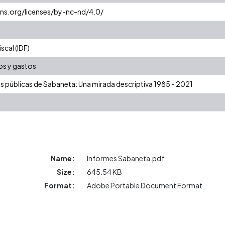
ns.org/licenses/by-nc-nd/4.0/
cal (IDF)
os y gastos
as públicas de Sabaneta: Una mirada descriptiva 1985 - 2021
Name:
Informes Sabaneta.pdf
Size:
645.54 KB
Format:
Adobe Portable Document Format