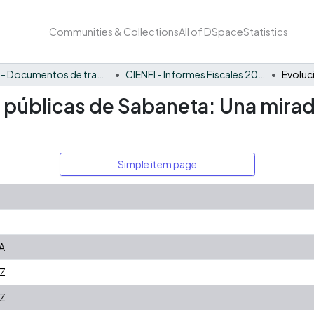
Communities & Collections
All of DSpace
Statistics
CIENFI - Documentos de trabajos, técnicos y de divulgación
CIENFI - Informes Fiscales 2021
s públicas de Sabaneta: Una mirad
Simple item page
A
Z
Z