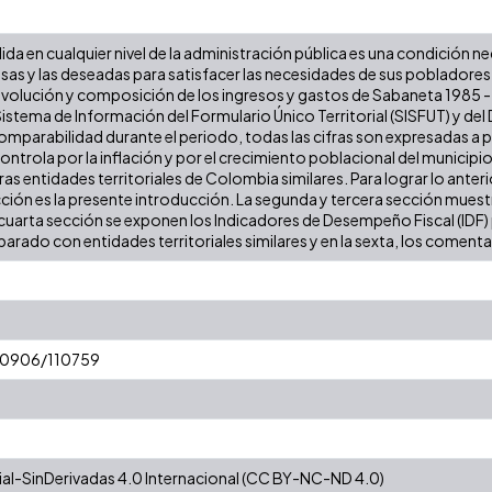
lida en cualquier nivel de la administración pública es una condición n
iosas y las deseadas para satisfacer las necesidades de sus poblador
a evolución y composición de los ingresos y gastos de Sabaneta 1985 - 2
stema de Información del Formulario Único Territorial (SISFUT) y de
 comparabilidad durante el periodo, todas las cifras son expresadas a
 controla por la inflación y por el crecimiento poblacional del municipio
 entidades territoriales de Colombia similares. Para lograr lo anterior
cción es la presente introducción. La segunda y tercera sección muestr
cuarta sección se exponen los Indicadores de Desempeño Fiscal (IDF) pa
arado con entidades territoriales similares y en la sexta, los comentar
/10906/110759
l-SinDerivadas 4.0 Internacional (CC BY-NC-ND 4.0)