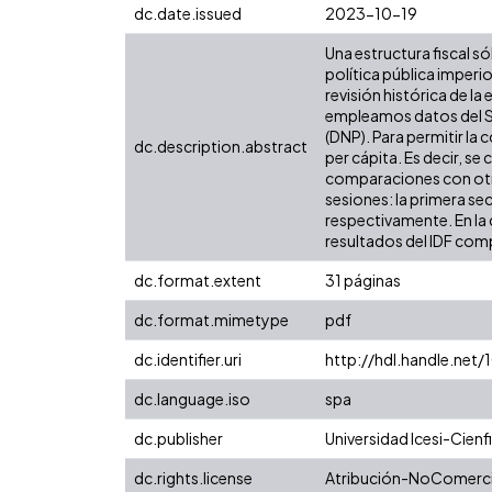
dc.date.issued
2023-10-19
Una estructura fiscal só
política pública imper
revisión histórica de l
empleamos datos del Si
(DNP). Para permitir la
dc.description.abstract
per cápita. Es decir, se
comparaciones con otras
sesiones: la primera se
respectivamente. En la 
resultados del IDF comp
dc.format.extent
31 páginas
dc.format.mimetype
pdf
dc.identifier.uri
http://hdl.handle.net
dc.language.iso
spa
dc.publisher
Universidad Icesi-Cienfi
dc.rights.license
Atribución-NoComercia