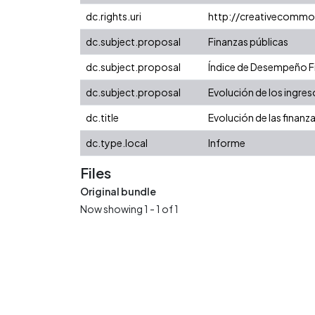
dc.rights.uri
http://creativecommo
dc.subject.proposal
Finanzas públicas
dc.subject.proposal
Índice de Desempeño Fis
dc.subject.proposal
Evolución de los ingres
dc.title
Evolución de las finanz
dc.type.local
Informe
Files
Original bundle
Now showing
1 - 1 of 1