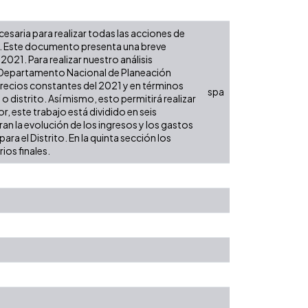
ecesaria para realizar todas las acciones de
es. Este documento presenta una breve
021. Para realizar nuestro análisis
l Departamento Nacional de Planeación
 precios constantes del 2021 y en términos
spa
 o distrito. Así mismo, esto permitirá realizar
, este trabajo está dividido en seis
an la evolución de los ingresos y los gastos
ra el Distrito. En la quinta sección los
ios finales.