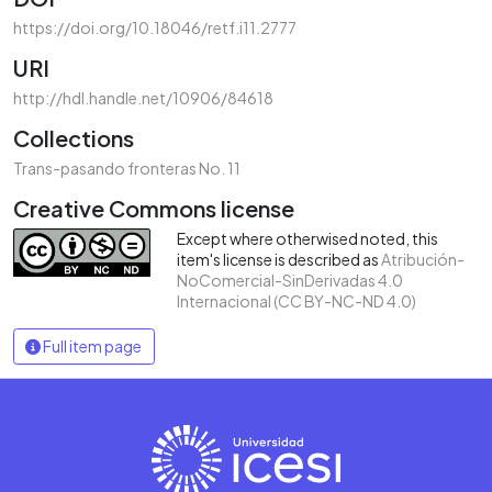
https://doi.org/10.18046/retf.i11.2777
URI
http://hdl.handle.net/10906/84618
Collections
Trans-pasando fronteras No. 11
Creative Commons license
Except where otherwised noted, this
item's license is described as
Atribución-
NoComercial-SinDerivadas 4.0
Internacional (CC BY-NC-ND 4.0)
Full item page