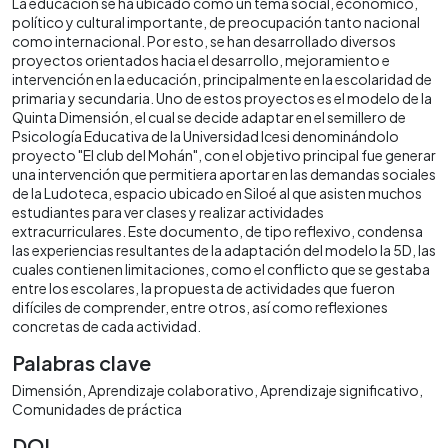
La educación se ha ubicado como un tema social, económico,
político y cultural importante, de preocupación tanto nacional
como internacional. Por esto, se han desarrollado diversos
proyectos orientados hacia el desarrollo, mejoramiento e
intervención en la educación, principalmente en la escolaridad de
primaria y secundaria. Uno de estos proyectos es el modelo de la
Quinta Dimensión, el cual se decide adaptar en el semillero de
Psicología Educativa de la Universidad Icesi denominándolo
proyecto "El club del Mohán", con el objetivo principal fue generar
una intervención que permitiera aportar en las demandas sociales
de la Ludoteca, espacio ubicado en Siloé al que asisten muchos
estudiantes para ver clases y realizar actividades
extracurriculares. Este documento, de tipo reflexivo, condensa
las experiencias resultantes de la adaptación del modelo la 5D, las
cuales contienen limitaciones, como el conflicto que se gestaba
entre los escolares, la propuesta de actividades que fueron
difíciles de comprender, entre otros, así como reflexiones
concretas de cada actividad.
Palabras clave
Dimensión
Aprendizaje colaborativo
Aprendizaje significativo
Comunidades de práctica
DOI