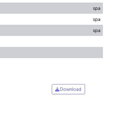
spa
spa
spa
Download