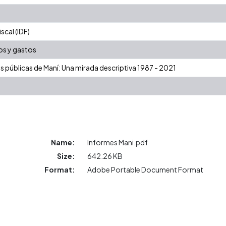
cal (IDF)
os y gastos
as públicas de Maní: Una mirada descriptiva 1987 - 2021
Name:
Informes Mani.pdf
Size:
642.26 KB
Format:
Adobe Portable Document Format