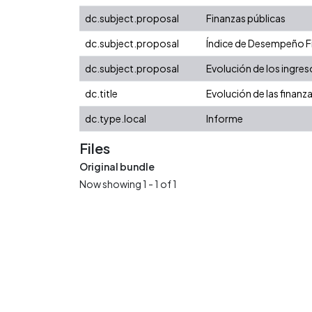
dc.subject.proposal
Finanzas públicas
dc.subject.proposal
Índice de Desempeño Fis
dc.subject.proposal
Evolución de los ingres
dc.title
Evolución de las finanz
dc.type.local
Informe
Files
Original bundle
Now showing
1 - 1 of 1
Loading...