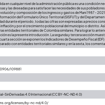
lida en cualquier nivel de la administración pública es una condición n
iosas y las deseadas para satisfacer las necesidades de sus poblador
a evolución y composición de los ingresos y gastos de Maní 1987 - 2021
formación del Formulario Único Territorial (SISFUT) y del Departamen
dad durante el periodo, todas las cifras son expresadas a precios cons
a inflación y por el crecimiento poblacional del municipio o distrito. As
 entidades territoriales de Colombia similares. Para lograr lo anterior
cción es la presente introducción. La segunda y tercera sección muestr
cuarta sección se exponen los Indicadores de Desempeño Fiscal (IDF) pa
arado con entidades territoriales similares y en la sexta, los comentar
/10906/109881
l-SinDerivadas 4.0 Internacional (CC BY-NC-ND 4.0)
ns.org/licenses/by-nc-nd/4.0/