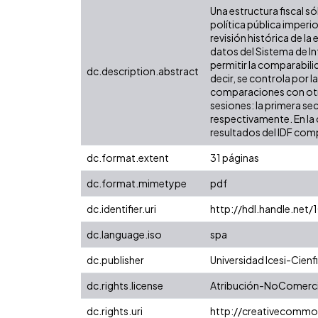
Una estructura fiscal só
política pública imper
revisión histórica de l
datos del Sistema de In
permitir la comparabili
dc.description.abstract
decir, se controla por l
comparaciones con otras
sesiones: la primera se
respectivamente. En la 
resultados del IDF comp
dc.format.extent
31 páginas
dc.format.mimetype
pdf
dc.identifier.uri
http://hdl.handle.net
dc.language.iso
spa
dc.publisher
Universidad Icesi-Cienfi
dc.rights.license
Atribución-NoComercia
dc.rights.uri
http://creativecommo