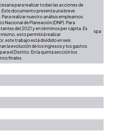
ecesaria para realizar todas las acciones de
es. Este documento presenta una breve
. Para realizar nuestro análisis empleamos
to Nacional de Planeación (DNP). Para
tantes del 2021 y en términos per cápita. Es
spa
í mismo, esto permitirá realizar
, este trabajo está dividido en seis
an la evolución de los ingresos y los gastos
ra el Distrito. En la quinta sección los
ios finales.