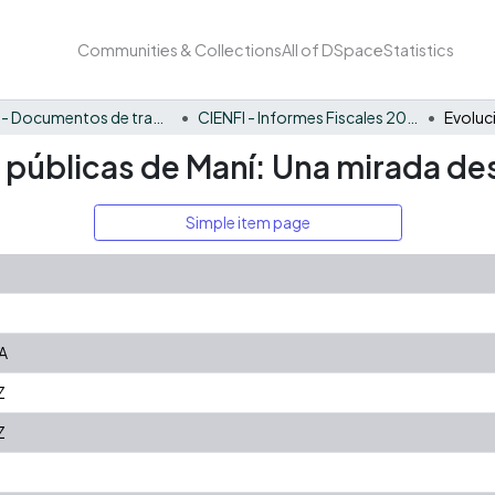
Communities & Collections
All of DSpace
Statistics
CIENFI - Documentos de trabajos, técnicos y de divulgación
CIENFI - Informes Fiscales 2021
s públicas de Maní: Una mirada des
Simple item page
A
Z
Z