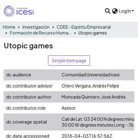
Log In
Home
Investigación
CDEE - Espíritu Empresarial
Formación de Recurso Humano - EE
Utopic games
Utopic games
Simple item page
dc.audience
Comunidad Universidad Icesi
dc.contributor.advisor
Otero Vergara, Andrés Felipe
dc.contributor.author
Moncada Quintero, José Andrés
dc.contributor.role
Asesor
Cali de Lat: 03 24 00 N degrees minut
dc.coverage.spatial
30 00 W degrees minutes Long: -76.
dc.date.accessioned
2018-04-03T16:57:56Z