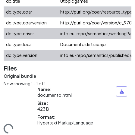
dc.title
Utopic games
dc.type.coar
http://purl.org/coar/resource_type
dc.type.coarversion
http://purl.org/coar/version/c_97
dc.type.driver
info:eu-repo/semantics/workingPap
dc.type.local
Documento de trabajo
dc.type.version
info:eu-repo/semantics/publishedVe
Files
Original bundle
Now showing
1 - 1 of 1
Name:
documento.html
Size:
423 B
Format:
Hypertext Markup Language
ading...