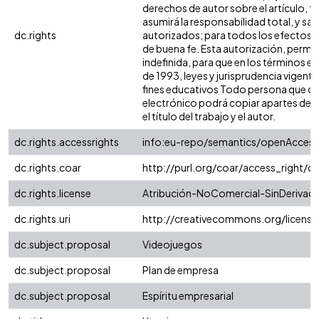
derechos de autor sobre el artículo, f
asumirá la responsabilidad total, y sa
dc.rights
autorizados; para todos los efectos, 
de buena fe. Esta autorización, permite
indefinida, para que en los términos es
de 1993, leyes y jurisprudencia vigent
fines educativos Todo persona que con
electrónico podrá copiar apartes del t
el título del trabajo y el autor.
dc.rights.accessrights
info:eu-repo/semantics/openAccess
dc.rights.coar
http://purl.org/coar/access_right/c
dc.rights.license
Atribución-NoComercial-SinDerivadas
dc.rights.uri
http://creativecommons.org/licens
dc.subject.proposal
Videojuegos
dc.subject.proposal
Plan de empresa
dc.subject.proposal
Espíritu empresarial