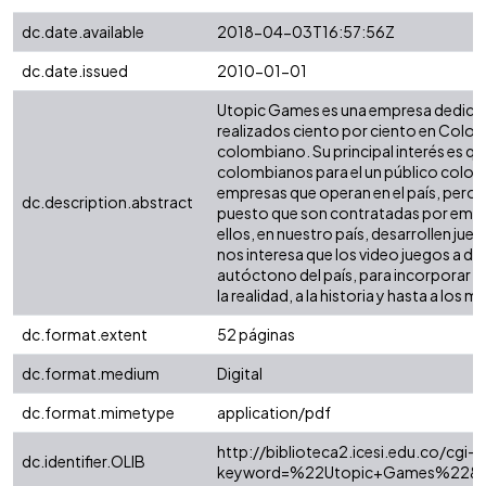
dc.date.available
2018-04-03T16:57:56Z
dc.date.issued
2010-01-01
Utopic Games es una empresa dedicada
realizados ciento por ciento en Colo
colombiano. Su principal interés es q
colombianos para el un público colo
empresas que operan en el país, pero 
dc.description.abstract
puesto que son contratadas por empres
ellos, en nuestro país, desarrollen jue
nos interesa que los video juegos a de
autóctono del país, para incorporar a 
la realidad, a la historia y hasta a los 
dc.format.extent
52 páginas
dc.format.medium
Digital
dc.format.mimetype
application/pdf
http://biblioteca2.icesi.edu.co/cgi-o
dc.identifier.OLIB
keyword=%22Utopic+Games%22&sess