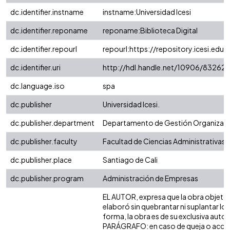
dc.identifier.instname
instname:Universidad Icesi
dc.identifier.reponame
reponame:Biblioteca Digital
dc.identifier.repourl
repourl:https://repository.icesi.edu.
dc.identifier.uri
http://hdl.handle.net/10906/83262
dc.language.iso
spa
dc.publisher
Universidad Icesi.
dc.publisher.department
Departamento de Gestión Organizaci
dc.publisher.faculty
Facultad de Ciencias Administrativas
dc.publisher.place
Santiago de Cali
dc.publisher.program
Administración de Empresas
EL AUTOR, expresa que la obra objeto de
elaboró sin quebrantar ni suplantar los
forma, la obra es de su exclusiva autorí
PARÁGRAFO: en caso de queja o acción 